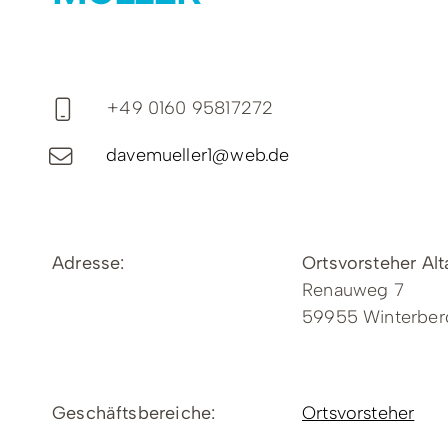
+49 0160 95817272
Fax
davemueller1@web.de
Adresse:
Ortsvorsteher Al
Renauweg 7
59955 Winterber
Geschäftsbereiche:
Ortsvorsteher