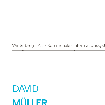
Teamevents
Essen 
Tourenportal
Naturs
Kultur 
Winterberg
Alt - Kommunales Informationssy
DAVID
Sauerland SommerCard
MÜLLER