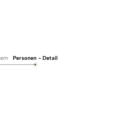
& Trinken
Workation & Co-Work
chutz & Nachhaltigkeit
Erlebnisgutschein
& Tradition
Onlineshop
stem
Personen - Detail
Baumpflanzaktion