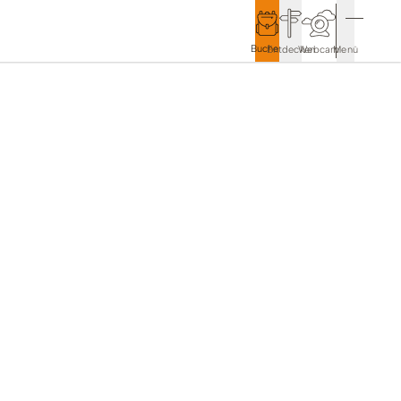
Buchen
Entdecken
Webcam
Menü
Service & Kontakt
Kontakt & Tourist-Information
Anreise & Mobilität
Wetter & Webcams
Gästekarten
Prospekte & Downloads
Stadtmarketing