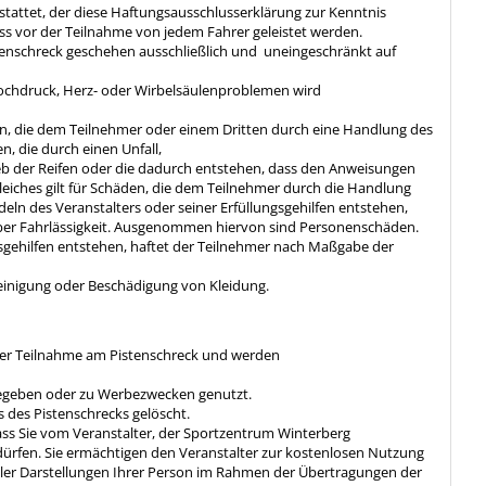
stattet, der diese Haftungsausschlusserklärung zur Kenntnis
s vor der Teilnahme von jedem Fahrer geleistet werden.
tenschreck geschehen ausschließlich und uneingeschränkt auf
hochdruck, Herz- oder Wirbelsäulenproblemen wird
en, die dem Teilnehmer oder einem Dritten durch eine Handlung des
n, die durch einen Unfall,
der Reifen oder die dadurch entstehen, dass den Anweisungen
Gleiches gilt für Schäden, die dem Teilnehmer durch die Handlung
eln des Veranstalters oder seiner Erfüllungsgehilfen entstehen,
rober Fahrlässigkeit. Ausgenommen hiervon sind Personenschäden.
gsgehilfen entstehen, haftet der Teilnehmer nach Maßgabe der
reinigung oder Beschädigung von Kleidung.
 der Teilnahme am Pistenschreck und werden
rgegeben oder zu Werbezwecken genutzt.
 des Pistenschrecks gelöscht.
dass Sie vom Veranstalter, der Sportzentrum Winterberg
ürfen. Sie ermächtigen den Veranstalter zur kostenlosen Nutzung
eller Darstellungen Ihrer Person im Rahmen der Übertragungen der