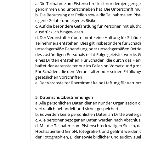
a. Die Teilnahme am Pistenschreck ist nur demjenigen ge
genommen und unterschrieben hat. Die Unterschrift mus
b. Die Benutzung der Reifen sowie die Teilnahme am Pis
eigene Gefahr und eigenes Risiko.
c. Auf die besondere Gefährdung für Personen mit Blut
ausdrücklich hingewiesen.
d. Der Veranstalter übernimmt keine Haftung für Schäd
Teilnehmers entstehen. Dies gilt insbesondere für Schäde
unsachgemäße Behandlung oder unsachgemäßen Betrieb 
des zuständigen Personals nicht Folge geleistet wurde. 
eines Dritten entstehen. Für Schäden, die durch das Hand
haftet der Veranstalter nur im Falle von Vorsatz und g
Für Schäden, die dem Veranstalter oder seinen Erfüllun
gesetzlichen Vorschriften
e. Der Veranstalter übernimmt keine Haftung für Verun
5. Datenschutzbestimmungen
a. Alle persönlichen Daten dienen nur der Organisation
vertraulich behandelt und sicher gespeichert.
b. Es werden keine persönlichen Daten an Dritte weite
c. Alle personenbezogenen Daten werden nach Abschluss
d. Mit der Teilnahme am Pistenschreck willigen Sie ein, 
Hochsauerland GmbH, fotografiert und gefilmt werden d
der Fotographien, Bilder sowie bildlicher und audiovisu