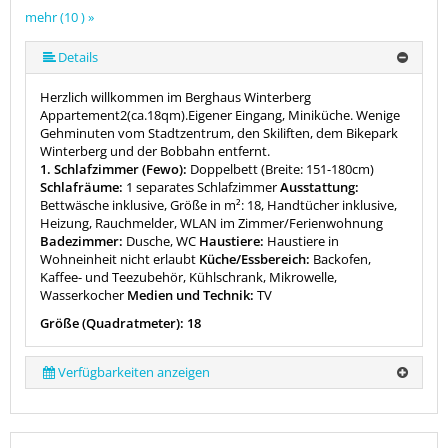
mehr (10 ) »
mehr (10 ) »
mehr (10 ) »
mehr (10 ) »
mehr (10 ) »
mehr (10 ) »
mehr (10 ) »
Details
Herzlich willkommen im Berghaus Winterberg
Appartement2(ca.18qm).Eigener Eingang, Miniküche. Wenige
Gehminuten vom Stadtzentrum, den Skiliften, dem Bikepark
Winterberg und der Bobbahn entfernt.
1. Schlafzimmer (Fewo):
Doppelbett (Breite: 151-180cm)
Schlafräume:
1 separates Schlafzimmer
Ausstattung:
Bettwäsche inklusive, Größe in m²: 18, Handtücher inklusive,
Heizung, Rauchmelder, WLAN im Zimmer/Ferienwohnung
Badezimmer:
Dusche, WC
Haustiere:
Haustiere in
Wohneinheit nicht erlaubt
Küche/Essbereich:
Backofen,
Kaffee- und Teezubehör, Kühlschrank, Mikrowelle,
Wasserkocher
Medien und Technik:
TV
Größe (Quadratmeter): 18
Verfügbarkeiten anzeigen