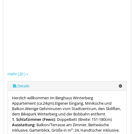
mehr (20 ) »
mehr (20 ) »
mehr (20 ) »
mehr (20 ) »
mehr (20 ) »
mehr (20 ) »
mehr (20 ) »
mehr (20 ) »
mehr (20 ) »
mehr (20 ) »
mehr (20 ) »
mehr (20 ) »
mehr (20 ) »
mehr (20 ) »
mehr (20 ) »
mehr (20 ) »
mehr (20 ) »
Details
Herzlich willkommen im Berghaus Winterberg
Appartement (ca.24qm).Eigener Eingang, Miniküche und
Balkon.Wenige Gehminuten vom Stadtzentrum, den Skiliften,
dem Bikepark Winterberg und der Bobbahn entfernt.
1. Schlafzimmer (Fewo):
Doppelbett (Breite: 151-180cm)
Ausstattung:
Balkon/Terrasse am Zimmer, Bettwäsche
inklusive, Gartenblick, Größe in m²: 24, Handtücher inklusive,