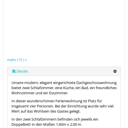
mehr (15 ) »
mehr (15 ) »
mehr (15 ) »
mehr (15 ) »
mehr (15 ) »
mehr (15 ) »
mehr (15 ) »
mehr (15 ) »
mehr (15 ) »
mehr (15 ) »
mehr (15 ) »
mehr (15 ) »
Details
Unsere modern, elegant eingerichtete Dachgeschosswohnung
bietet zwei Schlafzimmer, eine Küche, ein Bad, ein freundliches
Wohnzimmer und ein Esszimmer.
In dieser wunderschönen Ferienwohnung ist Platz für
insgesamt vier Personen. Bei der Einrichtung wurde sehr viel
Wert auf das Wohlsein des Gastes gelegt.
In den zwei Schlafzimmern befinden sich jeweils ein
Doppelbett in den Maßen 1,60m x 2,00 m.