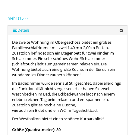
mehr (15 ) »
mehr (15 ) »
mehr (15 ) »
mehr (15 ) »
mehr (15 ) »
mehr (15 ) »
mehr (15 ) »
mehr (15 ) »
mehr (15 ) »
mehr (15 ) »
mehr (15 ) »
mehr (15 ) »
Details
Die zweite Wohnung im Obergeschoss bietet ein großes
Familienschlafzimmer mit zwei 1,40 m x 2,00 m Betten.
Zusätzlich befindet sich ein Etagenbett für zwei Kinder im
Schlafzimmer. Ein sehr schönes Wohn/Schlafzimmer
(Schlafcouch) lädt zum gemeinsamen relaxen ein. Die
Wohnung bietet auch eine große Küche, in der Sie sich ein
wundervolles Dinner zaubern können!
Im Badezimmer wurde sehr auf Stil geachtet, dabei allerdings
die Funktionalität nicht vergessen. Hier haben Sie zwei
Waschbecken im Bad, die Eckbadewanne lädt nach einem
erlebnisreichen Tag beim relaxen und entspannen ein.
Zusätzlich gibt es noch eine Dusche,
wie auch ein Bidet und ein WC im Tageslichtbad.
Der Westbalkon bietet einen schönen Kurparkblick!
Größe (Quadratmeter): 80