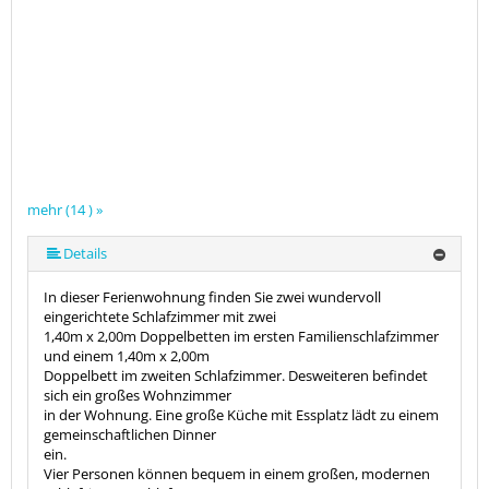
mehr (14 ) »
mehr (14 ) »
mehr (14 ) »
mehr (14 ) »
mehr (14 ) »
mehr (14 ) »
mehr (14 ) »
mehr (14 ) »
mehr (14 ) »
mehr (14 ) »
mehr (14 ) »
Details
In dieser Ferienwohnung finden Sie zwei wundervoll
eingerichtete Schlafzimmer mit zwei
1,40m x 2,00m Doppelbetten im ersten Familienschlafzimmer
und einem 1,40m x 2,00m
Doppelbett im zweiten Schlafzimmer. Desweiteren befindet
sich ein großes Wohnzimmer
in der Wohnung. Eine große Küche mit Essplatz lädt zu einem
gemeinschaftlichen Dinner
ein.
Vier Personen können bequem in einem großen, modernen