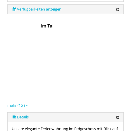
Verfügbarkeiten anzeigen
Im Tal
mehr (15 ) »
mehr (15 ) »
mehr (15 ) »
mehr (15 ) »
mehr (15 ) »
mehr (15 ) »
mehr (15 ) »
mehr (15 ) »
mehr (15 ) »
mehr (15 ) »
mehr (15 ) »
mehr (15 ) »
Details
Unsere elegante Ferienwohnung im Erdgeschoss mit Blick auf