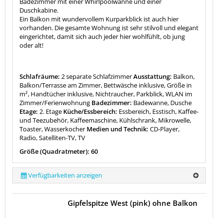
Badezimmer mit einer Whirlpoolwanne und einer
Duschkabine.
Ein Balkon mit wundervollem Kurparkblick ist auch hier
vorhanden. Die gesamte Wohnung ist sehr stilvoll und elegant
eingerichtet, damit sich auch jeder hier wohlfühlt, ob jung
oder alt!
Schlafräume:
2 separate Schlafzimmer
Ausstattung:
Balkon,
Balkon/Terrasse am Zimmer, Bettwäsche inklusive, Größe in
m², Handtücher inklusive, Nichtraucher, Parkblick, WLAN im
Zimmer/Ferienwohnung
Badezimmer:
Badewanne, Dusche
Etage:
2. Etage
Küche/Essbereich:
Essbereich, Esstisch, Kaffee-
und Teezubehör, Kaffeemaschine, Kühlschrank, Mikrowelle,
Toaster, Wasserkocher
Medien und Technik:
CD-Player,
Radio, Satelliten-TV, TV
Größe (Quadratmeter): 60
Verfügbarkeiten anzeigen
Gipfelspitze West (pink) ohne Balkon