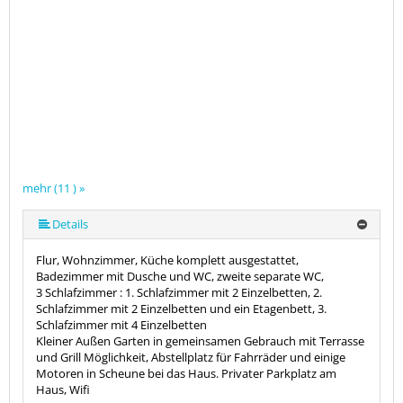
mehr (11 ) »
mehr (11 ) »
mehr (11 ) »
mehr (11 ) »
mehr (11 ) »
mehr (11 ) »
mehr (11 ) »
mehr (11 ) »
Details
Flur, Wohnzimmer, Küche komplett ausgestattet,
Badezimmer mit Dusche und WC, zweite separate WC,
3 Schlafzimmer : 1. Schlafzimmer mit 2 Einzelbetten, 2.
Schlafzimmer mit 2 Einzelbetten und ein Etagenbett, 3.
Schlafzimmer mit 4 Einzelbetten
Kleiner Außen Garten in gemeinsamen Gebrauch mit Terrasse
und Grill Möglichkeit, Abstellplatz für Fahrräder und einige
Motoren in Scheune bei das Haus. Privater Parkplatz am
Haus, Wifi