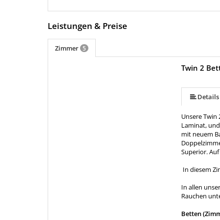
Leistungen & Preise
Zimmer
5
Twin 2 Bet
Details
Unsere Twin 2
Laminat, und
mit neuem Ba
Doppelzimmer
Superior. A
In diesem Zi
In allen unse
Rauchen unte
Betten (Zim