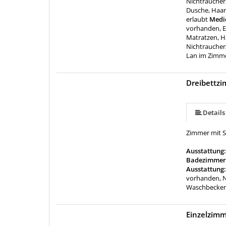
Nichtraucher
Dusche, Haar
erlaubt
Medie
vorhanden, E
Matratzen, H
Nichtraucherz
Lan im Zimm
Dreibettz
Details
Zimmer mit S
Ausstattung
Badezimmer
Ausstattung
vorhanden, 
Waschbecke
Einzelzim