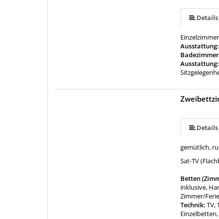
Details
Einzelzimmer
Ausstattung
Badezimmer
Ausstattung
Sitzgelegenh
Zweibettzi
Details
gemütlich, r
Sat-TV (Flach
Betten (Zim
inklusive, H
Zimmer/Fer
Technik:
TV, 
Einzelbetten