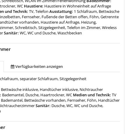
, Schreibtisch, WLAN im Zimmer/Ferienwohnung
Badezimmer:
trockner, WC
Haustiere:
Haustiere in Wohneinheit auf Anfrage
n und Technik:
TV, Telefon
Ausstattung:
1 Schlafraum, Bettwäsche
inzelbetten, Fernseher, Fußende der Betten offen, Föhn, Getrennte
andtücher vorhanden, Haustiere auf Anfrage, Heizung,
immer, Schreibtisch, Sitzgelegenheit, Telefon im Zimmer, Wireless
er
Sanitär:
WC, WC und Dusche, Waschbecken
immer
Verfügbarkeiten anzeigen
chlafraum, separater Schlafraum, Sitzgelegenheit
:
Bettwäsche inklusive, Handtücher inklusive, Nichtraucher
:
Bademantel, Dusche, Haartrockner, WC
Medien und Technik:
TV
:
Bademantel, Bettwäsche vorhanden, Fernseher, Föhn, Handtücher
Nichtraucherzimmer
Sanitär:
Dusche, WC, WC und Dusche,
n
mer