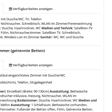
Verfügbarkeiten anzeigen
 mit Dusche/WC, TV, Telefon
:
Nichtraucher, Schreibtisch, WLAN im Zimmer/Ferienwohnung
:
Dusche, Haartrockner, WC
Medien und Technik:
Satelliten-TV
:
Föhn, Nichtraucherzimmer, Satelliten TV, Schreibtisch,
eit, Wireless Lan im Zimmer
Sanitär:
WC, WC und Dusche
mmer (getrennte Betten)
Verfügbarkeiten anzeigen
ustikal eingerichtetes Zimmer mit Dusche/WC
bildschirm), Telefon, Sitzgelegenheit
mer):
Einzelbett (Breite: 90-130cm)
Ausstattung:
Bettwäsche
andtücher inklusive, Heizung, Nichtraucher, WLAN im
ienwohnung
Badezimmer:
Dusche, Haartrockner, WC
Medien und
Telefon
Ausstattung:
1 Schlafraum, Bettwäsche vorhanden,
, Fernseher, Fußende der Betten offen, Föhn, Getrennte Betten,