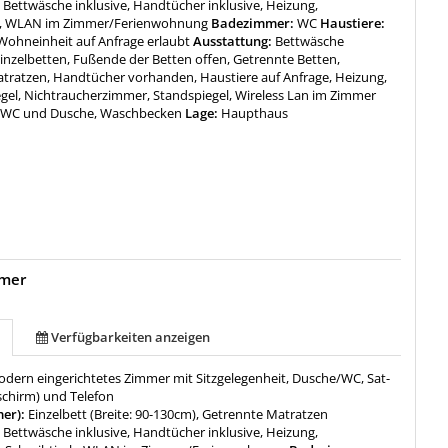
:
Bettwäsche inklusive, Handtücher inklusive, Heizung,
r, WLAN im Zimmer/Ferienwohnung
Badezimmer:
WC
Haustiere:
 Wohneinheit auf Anfrage erlaubt
Ausstattung:
Bettwäsche
inzelbetten, Fußende der Betten offen, Getrennte Betten,
tratzen, Handtücher vorhanden, Haustiere auf Anfrage, Heizung,
gel, Nichtraucherzimmer, Standspiegel, Wireless Lan im Zimmer
 WC und Dusche, Waschbecken
Lage:
Haupthaus
mer
Verfügbarkeiten anzeigen
odern eingerichtetes Zimmer mit Sitzgelegenheit, Dusche/WC, Sat-
schirm) und Telefon
mer):
Einzelbett (Breite: 90-130cm), Getrennte Matratzen
:
Bettwäsche inklusive, Handtücher inklusive, Heizung,