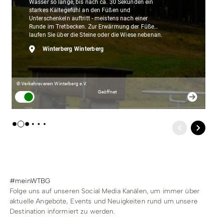
Wasser so lange, bis nach ca. 30 Sekunden ein
starkes Kältegefühl an den Füßen und
Unterschenkeln auftritt - meistens nach einer
Runde im Tretbecken. Zur Erwärmung der Füße
laufen Sie über die Steine oder die Wiese nebenan.
Dieser Vorgang kann mehrmals wiederholt
Winterberg Winterberg
werden.Nach dem Wassertreten nur abstreifen,
Strümpfe und Schuhe anziehen und zügig gehen,
bis eine Wiedererwärmung eintritt. Wassertreten
erfrischt die Füße, bringt Besserung bei
© Verkehrsverein Winterberg e.V.
Durchblutungsstörungen und regt den Kreislauf
an.
Geöffnet
#meinWTBG
Folge uns auf unseren Social Media Kanälen, um immer über
aktuelle Angebote, Events und Neuigkeiten rund um unsere
Destination informiert zu werden.