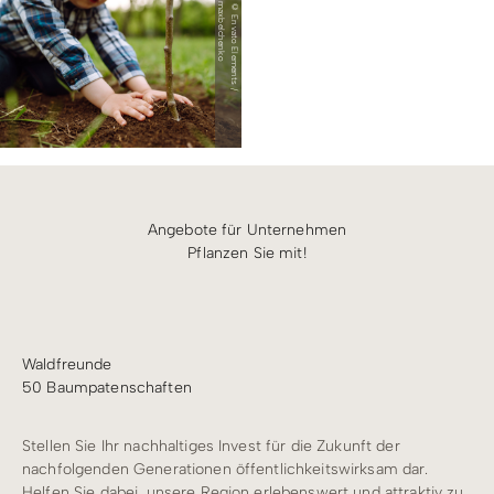
o
©
E
n
v
a
t
o
E
l
e
m
e
n
t
s
/
m
a
x
b
e
l
c
h
e
n
k
Angebote für Unternehmen
Pflanzen Sie mit!
Waldfreunde
50 Baumpatenschaften
Stellen Sie Ihr nachhaltiges Invest für die Zukunft der
nachfolgenden Generationen öffentlichkeitswirksam dar.
Helfen Sie dabei, unsere Region erlebenswert und attraktiv zu