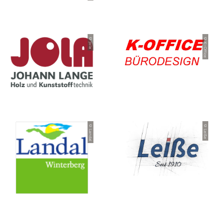
© jola
© K-Office
© Landal
© Leiße