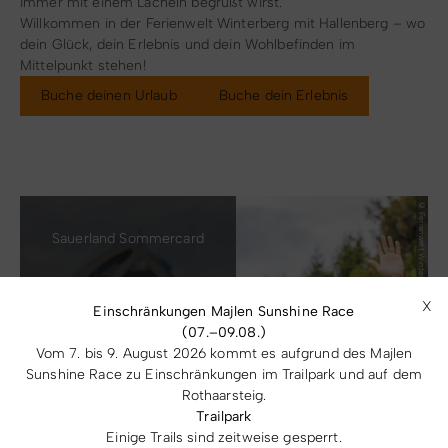
immer mit einem Lächeln begrüßt wirst.
Willkommen in der Ferienwelt Winterberg mit Hallenberg – wo
dein Glück, dein Erlebnis und dein Wohlbefinden im
Mittelpunkt stehen!
Buche deinen Urlaub
Buche dein Erlebnis
© Ferienwelt Winterberg / Stephan Peters
Sauerland Sommercard
X
Einschränkungen Majlen Sunshine Race
(07.–09.08.)
Vom 7. bis 9. August 2026 kommt es aufgrund des Majlen
Sunshine Race zu Einschränkungen im Trailpark und auf dem
Rothaarsteig.
Trailpark
Einige Trails sind zeitweise gesperrt.