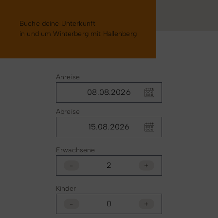
Buche deine Unterkunft
in und um Winterberg mit Hallenberg
Anreise
Abreise
Erwachsene
-
+
Kinder
-
+