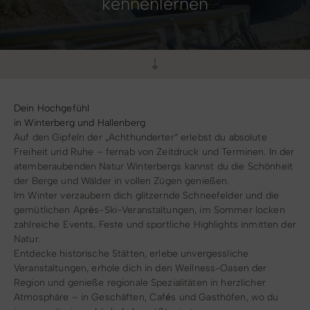
kennenlernen
Radfahren
mehr
mehr
mehr
mehr
mehr
mehr
mehr
Tourenportal
Tourist-Information
Dein Hochgefühl
in Winterberg und Hallenberg
Auf den Gipfeln der „Achthunderter“ erlebst du absolute
Freiheit und Ruhe – fernab von Zeitdruck und Terminen. In der
atemberaubenden Natur Winterbergs kannst du die Schönheit
der Berge und Wälder in vollen Zügen genießen.
Im Winter verzaubern dich glitzernde Schneefelder und die
gemütlichen Après-Ski-Veranstaltungen, im Sommer locken
zahlreiche Events, Feste und sportliche Highlights inmitten der
Natur.
Entdecke historische Stätten, erlebe unvergessliche
Veranstaltungen, erhole dich in den Wellness-Oasen der
Region und genieße regionale Spezialitäten in herzlicher
Atmosphäre – in Geschäften, Cafés und Gasthöfen, wo du