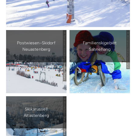
© Ferienwelt Winterberg / Stephan Peters
© WintersportArena Sauerland
Postwiesen-Skidorf
Familienskigebiet
Neuastenberg
Sahnehang
© WinterSport Arena Sauerland
Skikarussell
Altastenberg