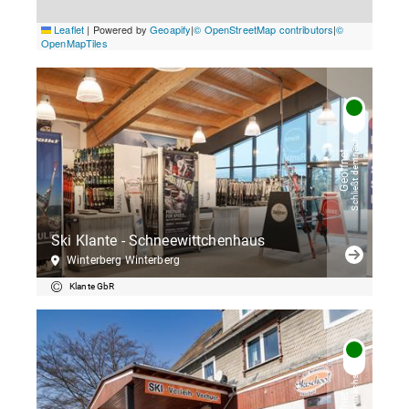
Schließt demnächst
Geöffnet
Ski Klante - Schneewittchenhaus
Winterberg Winterberg
Klante GbR