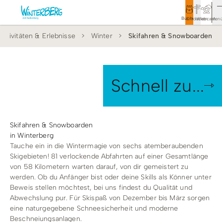
Buchen
Entdecken
Webcam
Men
Aktivitäten & Erlebnisse
Winter
Skifahren & Snowboarden
Tourismus
Rathaus
Aktivitäten & Erlebnisse
Schnell zu...
Vor Ort & Aktuelles
Unterkünfte & Angebote
Skifahren & Snowboarden
in Winterberg
Tauche ein in die Wintermagie von sechs atemberaubenden
Service & Kontakt
Skigebieten! 81 verlockende Abfahrten auf einer Gesamtlänge
von 58 Kilometern warten darauf, von dir gemeistert zu
werden. Ob du Anfänger bist oder deine Skills als Könner unter
Beweis stellen möchtest, bei uns findest du Qualität und
Veranstaltungen
Abwechslung pur. Für Skispaß von Dezember bis März sorgen
Wandern
eine naturgegebene Schneesicherheit und moderne
Beschneiungsanlagen.