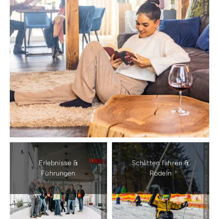
© Ferienwelt Winterberg / Doppeltfokussiert
© Wintersport Arena Sauerland / Stephan Peters
Erlebnisse &
Schlitten fahren &
Führungen
Rodeln