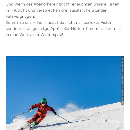
Radfahren
Und wenn der Abend hereinbricht, erleuchten unsere Pisten
im Flutlicht und versprechen drei zusätzliche Stunden
Tourenportal
Fahrvergnügen.
Komm zu uns – hier findest du nicht nur perfekte Pisten,
Tourist-Information
sondern auch gesellige Après-Ski-Hütten. Komm rauf zu uns
in eine Welt voller Winterspaß!
© Ferienwelt Winterberg / Stephan Peters