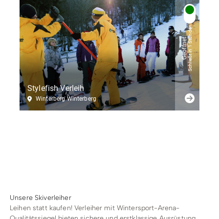
Schließt in 1 Stunden
Geöffnet
Stylefish Verleih
Winterberg Winterberg
Unsere Skiverleiher
Leihen statt kaufen! Verleiher mit
Wintersport-Arena
-
Qualitätssiegel bieten sichere und erstklassige Ausrüstung.