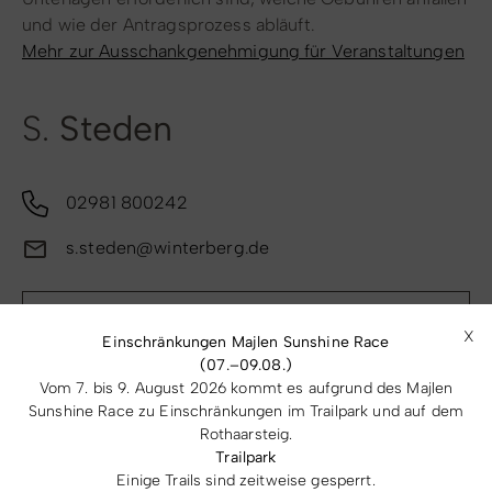
und wie der Antragsprozess abläuft.
Mehr zur Ausschankgenehmigung für Veranstaltungen
S.
Steden
02981 800242
s.steden@winterberg.de
Alle Kontaktinformationen
X
Einschränkungen Majlen Sunshine Race
zurück
(07.–09.08.)
Vom 7. bis 9. August 2026 kommt es aufgrund des Majlen
Sunshine Race zu Einschränkungen im Trailpark und auf dem
Rothaarsteig.
Trailpark
Einige Trails sind zeitweise gesperrt.