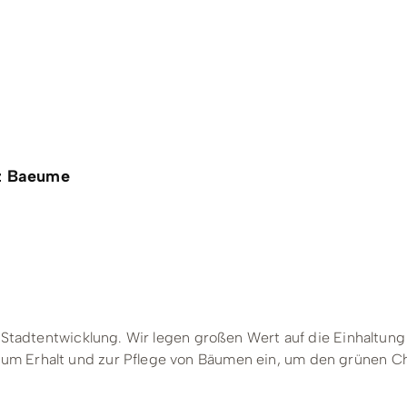
& Trinken
Workation & Co-Work
chutz & Nachhaltigkeit
Erlebnisgutschein
& Tradition
Onlineshop
z Baeume
Baumpflanzaktion
er Stadtentwicklung. Wir legen großen Wert auf die Einhalt
m Erhalt und zur Pflege von Bäumen ein, um den grünen Ch