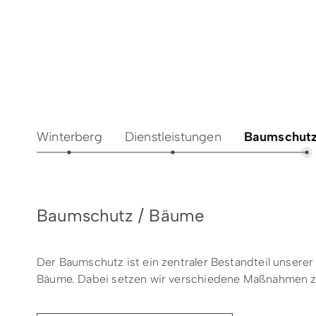
Teamevents
Essen 
Tourenportal
Naturs
Kultur 
Winterberg
Dienstleistungen
Baumschut
Baumschutz / Bäume
Sauerland SommerCard
Der Baumschutz ist ein zentraler Bestandteil unser
Bäume. Dabei setzen wir verschiedene Maßnahmen zu