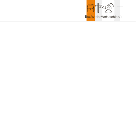
Buchen
Entdecken
Webcam
Menü
Service & Kontakt
Kontakt & Tourist-Information
Anreise & Mobilität
Wetter & Webcams
Gästekarten
Prospekte & Downloads
Stadtmarketing