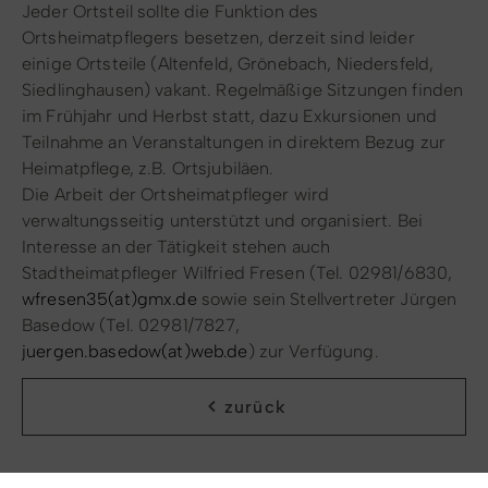
Jeder Ortsteil sollte die Funktion des
Ortsheimatpflegers besetzen, derzeit sind leider
einige Ortsteile (Altenfeld, Grönebach, Niedersfeld,
Siedlinghausen) vakant. Regelmäßige Sitzungen finden
im Frühjahr und Herbst statt, dazu Exkursionen und
Teilnahme an Veranstaltungen in direktem Bezug zur
Heimatpflege, z.B. Ortsjubiläen.
Die Arbeit der Ortsheimatpfleger wird
verwaltungsseitig unterstützt und organisiert. Bei
Interesse an der Tätigkeit stehen auch
Stadtheimatpfleger Wilfried Fresen (Tel. 02981/6830,
wfresen35(at)gmx.de
sowie sein Stellvertreter Jürgen
Basedow (Tel. 02981/7827,
juergen.basedow(at)web.de
) zur Verfügung.
zurück