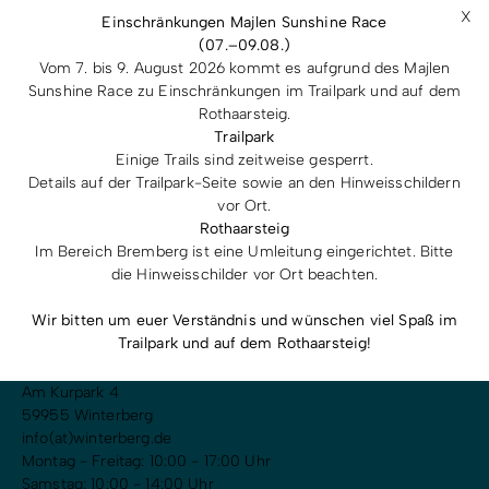
X
Einschränkungen Majlen Sunshine Race
(07.–09.08.)
Vom 7. bis 9. August 2026 kommt es aufgrund des Majlen
Sunshine Race zu Einschränkungen im Trailpark und auf dem
Rothaarsteig.
Trailpark
Einige Trails sind zeitweise gesperrt.
Details auf der Trailpark-Seite sowie an den Hinweisschildern
Du hast Fragen? Ruf uns doch direkt an!
vor Ort.
+49 2981 92500
Rothaarsteig
Im Bereich Bremberg ist eine Umleitung eingerichtet. Bitte
Impressum
Datenschutz
Digitale Barrierefreiheit
die Hinweisschilder vor Ort beachten.
Widerruf Kaufvertrag Artikel & Gutscheine
Widerruf Versicherungsvertrag
Wir bitten um euer Verständnis und wünschen viel Spaß im
Trailpark und auf dem Rothaarsteig!
Winterberg Touristik und Wirtschaft GmbH
Am Kurpark 4
59955 Winterberg
info(at)winterberg.de
Montag - Freitag: 10:00 - 17:00 Uhr
Samstag: 10:00 - 14:00 Uhr