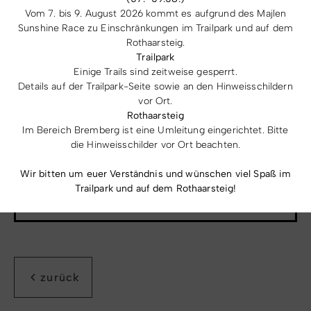
Vom 7. bis 9. August 2026 kommt es aufgrund des Majlen
Sunshine Race zu Einschränkungen im Trailpark und auf dem
Rothaarsteig.
Trailpark
Copyright: Ferienwelt Winterberg / Stephan Peters
Einige Trails sind zeitweise gesperrt.
Details auf der Trailpark-Seite sowie an den Hinweisschildern
02981 925012
vor Ort.
winfried.borgmann@winterberg.de
Rothaarsteig
Im Bereich Bremberg ist eine Umleitung eingerichtet. Bitte
die Hinweisschilder vor Ort beachten.
Geschäftsbereich
Wir bitten um euer Verständnis und wünschen viel Spaß im
Trailpark und auf dem Rothaarsteig!
Adresse
zurück