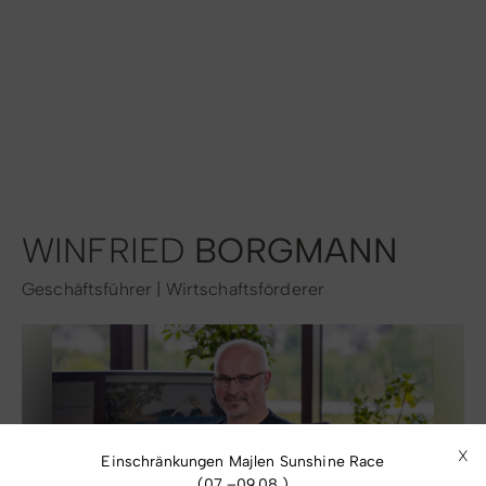
Radfahren
Tourenportal
Tourist-Information
WINFRIED
BORGMANN
Geschäftsführer | Wirtschaftsförderer
X
Einschränkungen Majlen Sunshine Race
(07.–09.08.)