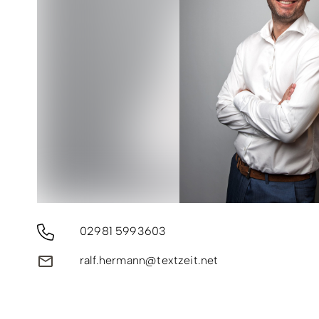
Copyright: Ferienwelt Winterberg / Stephan Peters
02981 5993603
ralf.hermann@textzeit.net