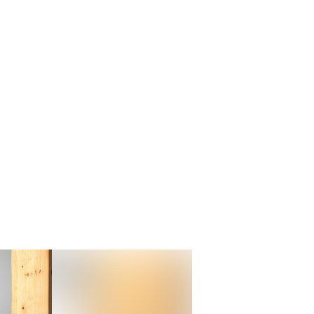
& Trinken
Workation & Co-Work
chutz & Nachhaltigkeit
Erlebnisgutschein
& Tradition
Onlineshop
Baumpflanzaktion