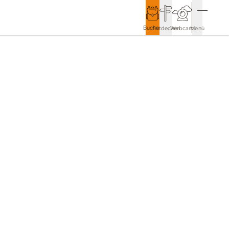
Buchen
Entdecken
Webcam
Menü
Service & Kontakt
Kontakt & Tourist-Information
Anreise & Mobilität
Wetter & Webcams
Gästekarten
Prospekte & Downloads
Stadtmarketing