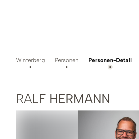
Teamevents
Essen 
Tourenportal
Naturs
Kultur 
Winterberg
Personen
Personen-Detail
RALF
HERMANN
Sauerland SommerCard