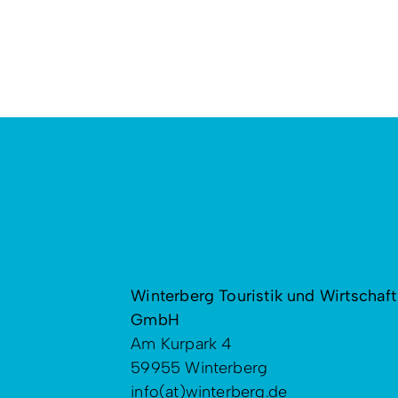
Winterberg Touristik und Wirtschaft
GmbH
Am Kurpark 4
59955 Winterberg
info(at)winterberg.de