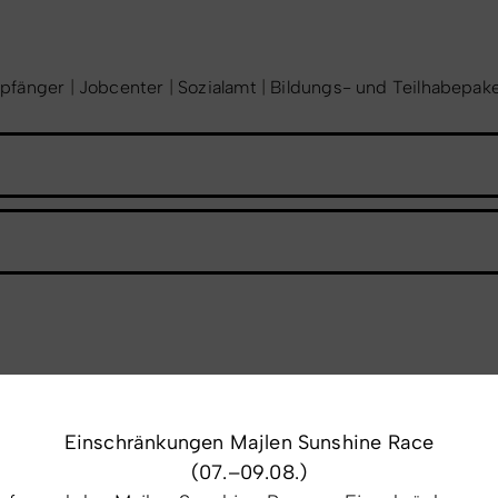
mpfänger
|
Jobcenter
|
Sozialamt
|
Bildungs- und Teilhabepak
Einschränkungen Majlen Sunshine Race
(07.–09.08.)