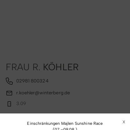
Radfahren
Tourenportal
Tourist-Information
FRAU R.
KÖHLER
02981 800324
r.koehler@winterberg.de
3.09
Gebäudeunterhaltung
X
Einschränkungen Majlen Sunshine Race
(07.–09.08.)