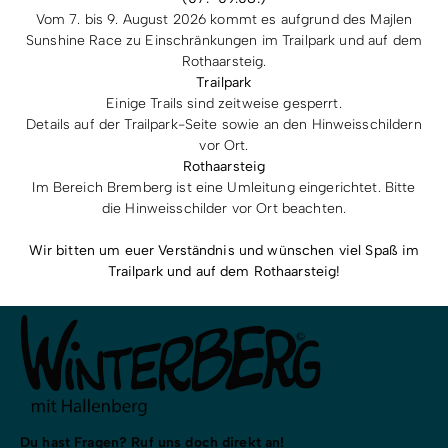
Geschäftsbereich
Vom 7. bis 9. August 2026 kommt es aufgrund des Majlen
Sunshine Race zu Einschränkungen im Trailpark und auf dem
Rothaarsteig.
Adresse
Trailpark
Einige Trails sind zeitweise gesperrt.
Details auf der Trailpark-Seite sowie an den Hinweisschildern
vor Ort.
Rothaarsteig
Im Bereich Bremberg ist eine Umleitung eingerichtet. Bitte
zurück
die Hinweisschilder vor Ort beachten.
Wir bitten um euer Verständnis und wünschen viel Spaß im
Trailpark und auf dem Rothaarsteig!
Du hast Fragen? Ruf uns doch direkt an!