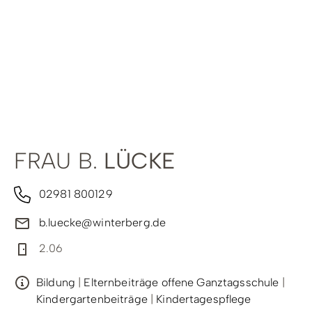
Radfahren
Tourenportal
Tourist-Information
FRAU B.
LÜCKE
02981 800129
b.luecke@winterberg.de
2.06
Bildung
|
Elternbeiträge offene Ganztagsschule
|
Kindergartenbeiträge
|
Kindertagespflege