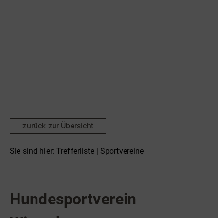
Radfahren
Tourenportal
Tourist-Information
zurück zur Übersicht
Sie sind hier:
Trefferliste
| Sportvereine
Sportvereine
Hundesportverein