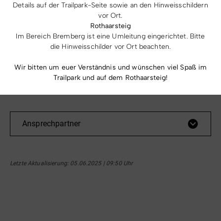
Details auf der Trailpark-Seite sowie an den Hinweisschildern
Mobil:
vor Ort.
0171 5882116
Rothaarsteig
Im Bereich Bremberg ist eine Umleitung eingerichtet. Bitte
E-Mail:
die Hinweisschilder vor Ort beachten.
hunde1x1winterberg@hotmail.com
Wir bitten um euer Verständnis und wünschen viel Spaß im
Website:
Trailpark und auf dem Rothaarsteig!
www.hunde1x1winterberg.de/
Ansprechpartner
Letzte Aktualisierung
: 05.06.2025 | 09:50 Uhr