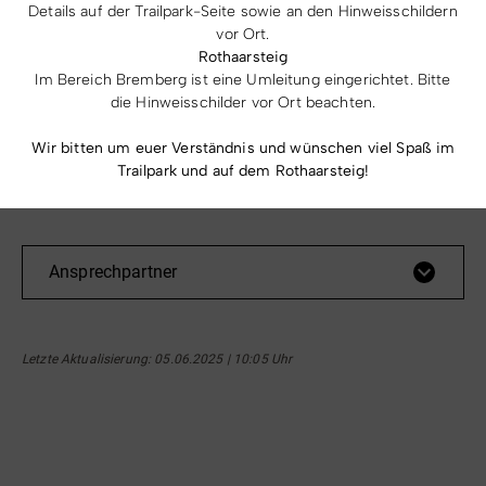
Details auf der Trailpark-Seite sowie an den Hinweisschildern
Telefon:
vor Ort.
02985 1083
Rothaarsteig
Im Bereich Bremberg ist eine Umleitung eingerichtet. Bitte
E-Mail:
die Hinweisschilder vor Ort beachten.
mail@sgv-groenebach.de
Wir bitten um euer Verständnis und wünschen viel Spaß im
Website:
Trailpark und auf dem Rothaarsteig!
www.sgv-groenebach.de/
Ansprechpartner
Letzte Aktualisierung
: 05.06.2025 | 10:05 Uhr