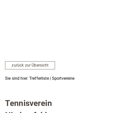
Radfahren
Tourenportal
Tourist-Information
zurück zur Übersicht
Sie sind hier:
Trefferliste
| Sportvereine
Sportvereine
Tennisverein