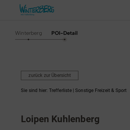
Winterberg
POI-Detail
Aktivitäten & Erlebnisse
Vor O
Sommer
Unsere
zurück zur Übersicht
Winter
Verans
Freizeithighlights
Sehens
Sie sind hier:
Trefferliste
| Sonstige Freizeit & Sport
Highlig
Erlebnisse & Führungen
Sonstige Freizeit & Sport
Gesund
Familienzeit & Kinderlachen
Loipen Kuhlenberg
Shoppi
Gruppenerlebnisse &