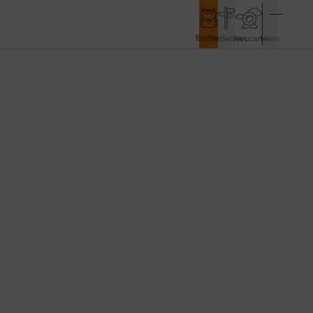
Buchen
Entdecken
Webcam
Menü
Service & Kontakt
Kontakt & Tourist-Information
Anreise & Mobilität
Wetter & Webcams
Gästekarten
Prospekte & Downloads
Stadtmarketing