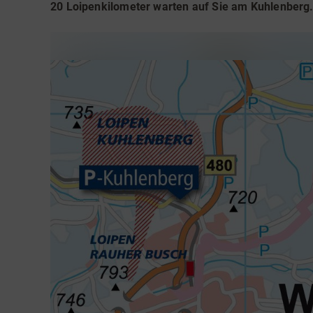
Teamevents
Essen 
20 Loipenkilometer warten auf Sie am Kuhlenberg
Tourenportal
Naturs
Kultur 
Sauerland SommerCard