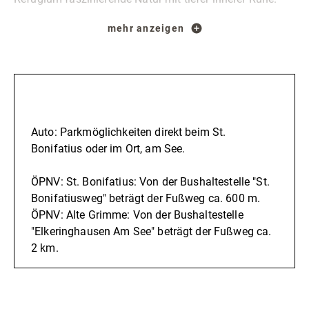
Entdecke auf der malerischen
mehr anzeigen
Gipfeltour Elkeringhausen
entlang des Orke-Bachs das 1935 errichtete,
majestätische Holzkreuz auf dem Berggipfel. Von hier
aus genießt du einen unvergesslichen Panoramablick auf
Anreise
das idyllische Tal. Beim anschließenden
Wandern im
Sauerland
erreichst du die Bildungsstätte St. Bonifatius.
Auto: Parkmöglichkeiten direkt beim St.
Hier laden dich eine kleine Kapelle, die bekannte
Bonifatius oder im Ort, am See.
Zeltkirche und der angrenzende RuheWald zum stillen
ÖPNV: St. Bonifatius: Von der Bushaltestelle "St.
Verweilen ein. Entfliehe dem Alltag, atme tief durch und
Bonifatiusweg" beträgt der Fußweg ca. 600 m.
sammle neue Kraft!
ÖPNV: Alte Grimme: Von der Bushaltestelle
"Elkeringhausen Am See" beträgt der Fußweg ca.
Die Geschichte des Seelenortes von Michael Gleich und
2 km.
weitere nützliche Informationen findest du unter
www.sauerland-seelenorte.de