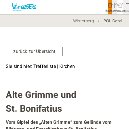
Buchen
Entdecken
Webcam
Men
Winterberg
POI-Detail
Tourismus
Rathaus
Aktivitäten & Erlebnisse
zurück zur Übersicht
Vor Ort & Aktuelles
Sie sind hier:
Trefferliste
| Kirchen
Unterkünfte & Angebote
Kirchen
Service & Kontakt
Alte Grimme und
St. Bonifatius
Veranstaltungen
Wandern
Vom Gipfel des „Alten Grimme“ zum Gelände vom