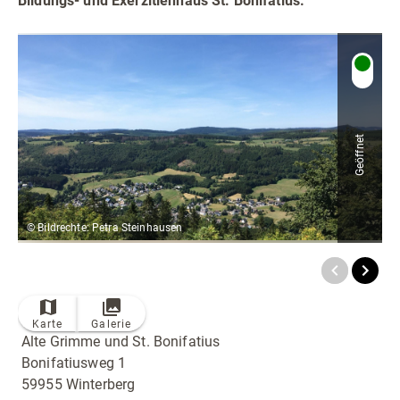
Bildungs- und Exerzitienhaus St. Bonifatius.
Radfahren
Tourenportal
Tourist-Information
Geöffnet
© Bildrechte: Petra Steinhausen
Karte
Galerie
Alte Grimme und St. Bonifatius
Bonifatiusweg 1
59955 Winterberg