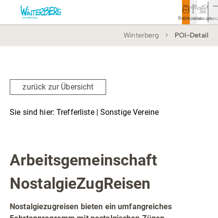
Buchen
Entdecken
Webcam
Men
Winterberg
POI-Detail
Tourismus
Rathaus
Aktivitäten & Erlebnisse
zurück zur Übersicht
Vor Ort & Aktuelles
Sie sind hier:
Trefferliste
| Sonstige Vereine
Unterkünfte & Angebote
Sonstige Vereine
Service & Kontakt
Arbeitsgemeinschaft
NostalgieZugReisen
Veranstaltungen
Wandern
Nostalgiezugreisen bieten ein umfangreiches