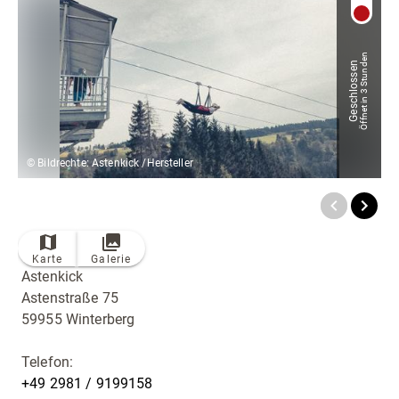
Radfahren
Tourenportal
Öffnet in 3 Stunden
Geschlossen
Tourist-Information
© Bildrechte: Astenkick /Hersteller
TOP
Ort
Karte
Galerie
Astenkick
Astenstraße 75
59955 Winterberg
Telefon:
+49 2981 / 9199158