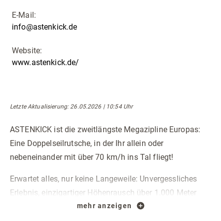
E-Mail:
info@astenkick.de
Website:
www.astenkick.de/
Letzte Aktualisierung
: 26.05.2026 | 10:54 Uhr
ASTENKICK ist die zweitlängste Megazipline Europas:
Eine Doppelseilrutsche, in der Ihr allein oder
nebeneinander mit über 70 km/h ins Tal fliegt!
Erwartet alles, nur keine Langeweile: Unvergessliches
Erlebnis, einzigartiger Höhenrausch über 1.000 Meter
Länge, atemberaubendes Abenteuer in der Sauerländer
mehr anzeigen
Natur. Für Himmelsstürmer, Muttester und Schon-Alles-