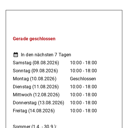
Kenner.
Öffnungszeiten
Steig auf den Startturm. Blick hinab. HÖR DEIN HERZ
TROMMELN.
Gerade geschlossen
Und FLIEG! Lachend, pures Glück im ganzen Körper. Ein
unvergleichliches Gefühl!
In den nächsten 7 Tagen
Samstag
(08.08.2026)
10:00 - 18:00
Flüge können unter
http://www.astenkick.de
reserviert
Sonntag
(09.08.2026)
10:00 - 18:00
werden.
Montag
(10.08.2026)
Geschlossen
Dienstag
(11.08.2026)
10:00 - 18:00
Mittwoch
(12.08.2026)
10:00 - 18:00
Donnerstag
(13.08.2026)
10:00 - 18:00
Freitag
(14.08.2026)
10:00 - 18:00
Sommer (1.4. - 30.9.):