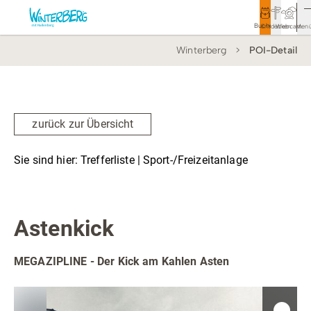
Buchen
Entdecken
Webcam
Men
Winterberg
POI-Detail
Tourismus
Rathaus
Aktivitäten & Erlebnisse
zurück zur Übersicht
Vor Ort & Aktuelles
Sie sind hier:
Trefferliste
| Sport-/Freizeitanlage
Unterkünfte & Angebote
Top Ort
Sport-/Freizeitanlage
Service & Kontakt
Astenkick
MEGAZIPLINE - Der Kick am Kahlen Asten
Veranstaltungen
Wandern