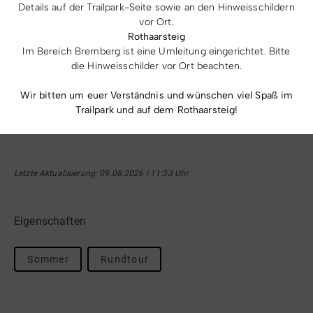
Details auf der Trailpark-Seite sowie an den Hinweisschildern
Höchster Punkt
Tiefster Punkt
vor Ort.
Rothaarsteig
Im Bereich Bremberg ist eine Umleitung eingerichtet. Bitte
die Hinweisschilder vor Ort beachten.
MITTEL
Wir bitten um euer Verständnis und wünschen viel Spaß im
Schwierigkeit
Trailpark und auf dem Rothaarsteig!
Letzte Aktualisierung: 09.08.2026 | 11:33 Uhr
Eigenschaften
Sommer
Rundtour