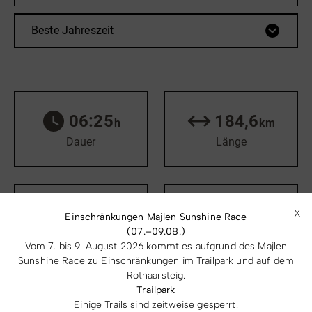
Beste Jahreszeit
06:25
184,6
h
km
Dauer
Länge
2291
2287
X
m
m
Einschränkungen Majlen Sunshine Race
(07.–09.08.)
Aufstieg
Abstieg
Vom 7. bis 9. August 2026 kommt es aufgrund des Majlen
Sunshine Race zu Einschränkungen im Trailpark und auf dem
Rothaarsteig.
Trailpark
782
239
Einige Trails sind zeitweise gesperrt.
m
m