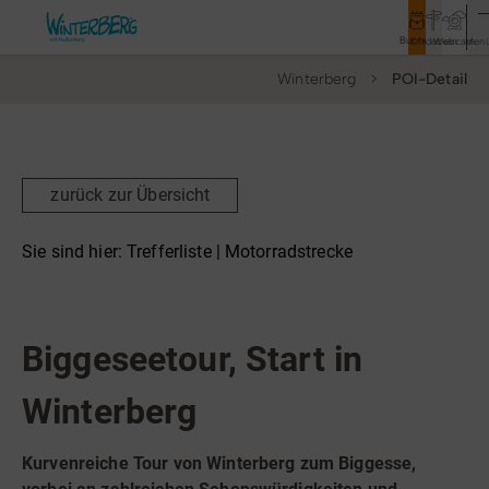
Buchen
Entdecken
Webcam
Men
Winterberg
POI-Detail
Tourismus
Rathaus
Aktivitäten & Erlebnisse
zurück zur Übersicht
Vor Ort & Aktuelles
Sie sind hier:
Trefferliste
| Motorradstrecke
Unterkünfte & Angebote
Top Route
Motorradstrecke
Service & Kontakt
Biggeseetour, Start in
Winterberg
Veranstaltungen
Wandern
Kurvenreiche Tour von Winterberg zum Biggesse,