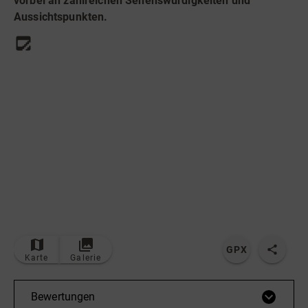
vorbei an zahlreichen Sehenswürdigkeiten und
Radfahren
Aussichtspunkten.
Tourenportal
Tourist-Information
© Bildrechte: Ferienwelt Winterberg
TOP
Route
GPX
Karte
Galerie
Bewertungen