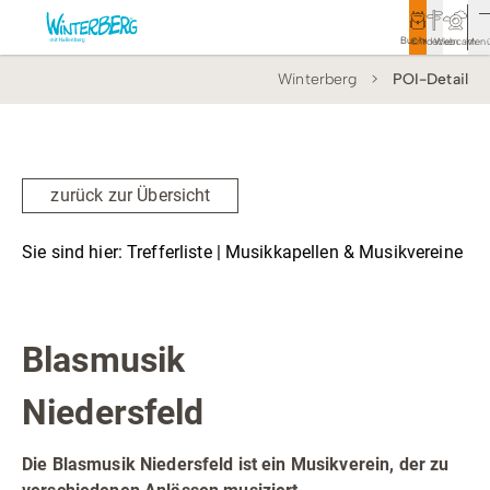
Buchen
Entdecken
Webcam
Men
Winterberg
POI-Detail
Tourismus
Rathaus
Aktivitäten & Erlebnisse
zurück zur Übersicht
Vor Ort & Aktuelles
Sie sind hier:
Trefferliste
| Musikkapellen & Musikvereine
Unterkünfte & Angebote
Musikkapellen & Musikvereine
Service & Kontakt
Blasmusik
Niedersfeld
Veranstaltungen
Wandern
Die Blasmusik Niedersfeld ist ein Musikverein, der zu