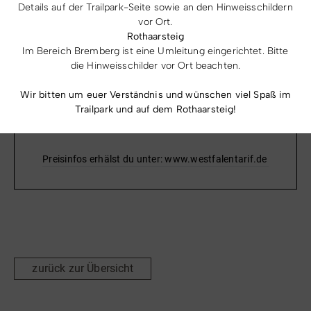
Details auf der Trailpark-Seite sowie an den Hinweisschildern
Helleplatz. Die Bushaltestelle wird von der Linie R 28 in
vor Ort.
die Richtungen Bad Berleburg und Winterberg
Rothaarsteig
mehr anzeigen
Im Bereich Bremberg ist eine Umleitung eingerichtet. Bitte
angefahren.
die Hinweisschilder vor Ort beachten.
Informationen zu den Fahrtzeiten findest du unter
www.rlg-online.de
Wir bitten um euer Verständnis und wünschen viel Spaß im
Trailpark und auf dem Rothaarsteig!
Preise & Leistungen
Preisinfos erhälst du unter: www.westfalentarif.de
zurück zur Übersicht