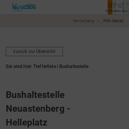
Buchen
Entdecken
Webcam
Men
Winterberg
POI-Detail
Tourismus
Rathaus
Aktivitäten & Erlebnisse
zurück zur Übersicht
Vor Ort & Aktuelles
Sie sind hier:
Trefferliste
| Bushaltestelle
Unterkünfte & Angebote
Bushaltestelle
Service & Kontakt
Bushaltestelle
Neuastenberg -
Veranstaltungen
Helleplatz
Wandern