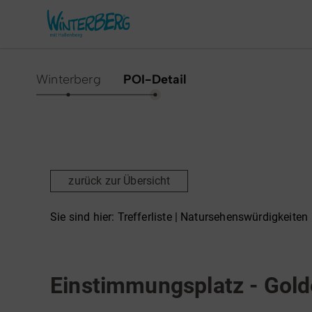
Winterberg
POI-Detail
Aktivitäten & Erlebnisse
Vor O
Sommer
Unsere
zurück zur Übersicht
Winter
Verans
Freizeithighlights
Sehens
Sie sind hier:
Trefferliste
| Natursehenswürdigkeiten
Highlig
Erlebnisse & Führungen
Natursehenswürdigkeiten
Gesund
Familienzeit & Kinderlachen
Einstimmungsplatz - Gold
Shoppi
Gruppenerlebnisse &