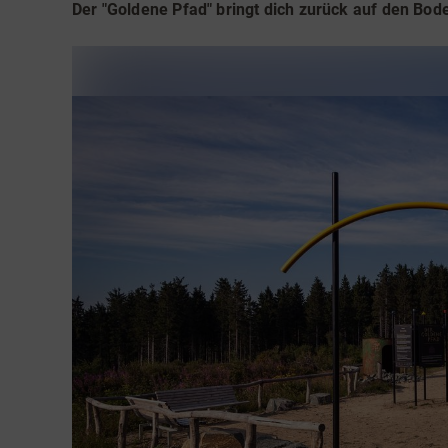
Teamevents
Essen 
Der "Goldene Pfad" bringt dich zurück auf den Bode
Tourenportal
Naturs
Kultur 
Sauerland SommerCard