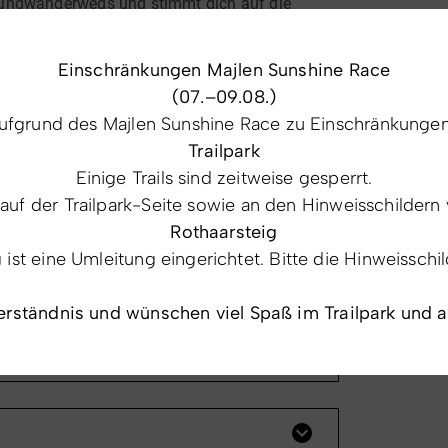
 Rundwanderwegs und stimmt dich auf die
felder Hochheide
, genieße den Blick auf den
t
10 Achtsamkeitsstationen
bewusst
Einschränkungen Majlen Sunshine Race
zu einer wohltuenden Pause für Körper und
(07.–09.08.)
fgrund des Majlen Sunshine Race zu Einschränkungen 
igen
Trailpark
Einige Trails sind zeitweise gesperrt.
 auf der Trailpark-Seite sowie an den Hinweisschildern 
Rothaarsteig
st eine Umleitung eingerichtet. Bitte die Hinweisschi
erreichst du ab Winterberg über die B480.
eide" folgen. Parkplätze sind an der
erständnis und wünschen viel Spaß im Trailpark und 
 der Weg geradeaus ca. 200m bis zum