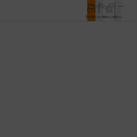
Buchen
Entdecken
Webcam
Menü
Service & Kontakt
Kontakt & Tourist-Information
Anreise & Mobilität
Wetter & Webcams
Gästekarten
Prospekte & Downloads
Stadtmarketing