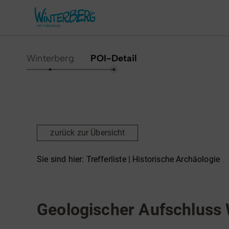
Winterberg
POI-Detail
Aktivitäten & Erlebnisse
Vor O
Sommer
Unsere
zurück zur Übersicht
Winter
Verans
Freizeithighlights
Sehens
Sie sind hier:
Trefferliste
| Historische Archäologie
Highlig
Erlebnisse & Führungen
Historische Archäologie
Gesund
Familienzeit & Kinderlachen
Geologischer Aufschluss
Shoppi
Gruppenerlebnisse &