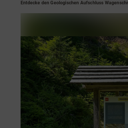
Teamevents
Essen 
Entdecke den
Geologischen Aufschluss Wagensch
Tourenportal
Naturs
Kultur 
Sauerland SommerCard