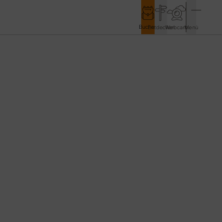
Buchen
Entdecken
Webcam
Menü
Service & Kontakt
Kontakt & Tourist-Information
Anreise & Mobilität
Wetter & Webcams
Gästekarten
Prospekte & Downloads
Stadtmarketing