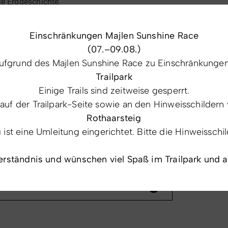
ie Erdgeschichte.
eiszeitliches Lockergestein
, das in dieser Form
Einschränkungen Majlen Sunshine Race
mmt. Wusstest du, dass der bei Nässe
(07.–09.08.)
sen Namen „Wagenschmier“ gab?
fgrund des Majlen Sunshine Race zu Einschränkungen 
igen
annende Gesteinswelt. Verbinde dein
Trailpark
en Pause am schönen Rastplatz vor Ort. Erlebe
Einige Trails sind zeitweise gesperrt.
 auf der Trailpark-Seite sowie an den Hinweisschildern 
Rothaarsteig
st eine Umleitung eingerichtet. Bitte die Hinweisschi
erständnis und wünschen viel Spaß im Trailpark und 