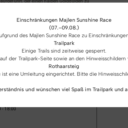
" aufgeführt, der einen halben Goldgulden zu
inanzierung der Kriege gegen die nach Europa
Einschränkungen Majlen Sunshine Race
(07.–09.08.)
en taucht die Niedersfelder Mühle im Jahre
fgrund des Majlen Sunshine Race zu Einschränkungen 
igen
erscheint ein "Möller".
Trailpark
emeinde von 1821 wurde Heinrich Cramer als
Einige Trails sind zeitweise gesperrt.
 auf der Trailpark-Seite sowie an den Hinweisschildern 
e Mühle mitsamt ihren Ländereien als Erbe der
Rothaarsteig
st eine Umleitung eingerichtet. Bitte die Hinweisschi
eren Pächtern betrieben.
26
erständnis und wünschen viel Spaß im Trailpark und 
ofraum und Garten, zum Preis von 10.050
inzige Tochter von Josef Richard.
 - 18:00
e Mühle und übergab sie 1973 an Adolf