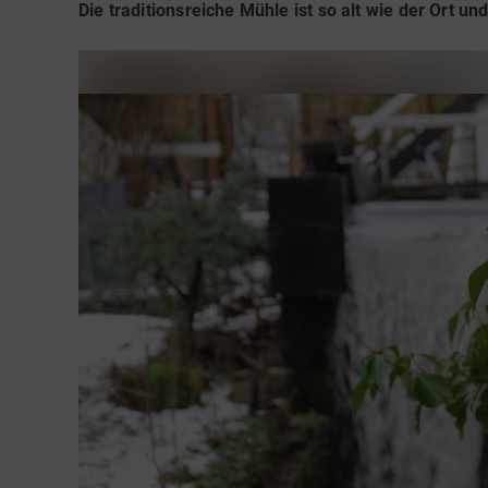
Teamevents
Essen 
Die traditionsreiche Mühle ist so alt wie der Ort un
Tourenportal
Naturs
Kultur 
Sauerland SommerCard