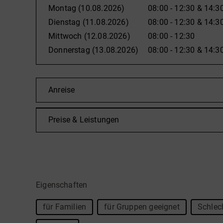
Seit 1992 wird die Mühle in fünfter Generation vo
Montag
(10.08.2026)
08:00 - 12:30
&
14:30
Schleimer und seiner Ehefrau Rita geleitet.
Dienstag
(11.08.2026)
08:00 - 12:30
&
14:30
Mittwoch
(12.08.2026)
08:00 - 12:30
Donnerstag
(13.08.2026)
08:00 - 12:30
&
14:30
Angetrieben wird die Mühle mit Wasserkraft. Hierzu
angelegt, der zu 50% von der Ruhr und zu 50% von de
eingebaut, die das Wasserrad ablöste. Diese Turbine
Anreise
Rückschüttmaschine an. Zusätzlich wird ein Genera
Betrieb gesetzt.
Preise & Leistungen
Jeden Montag ist um 15.00 Uhr eine Führung
Eigenschaften
für Familien
für Gruppen geeignet
Schlec