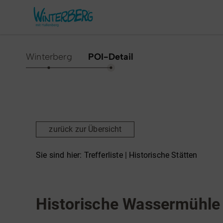
Winterberg
POI-Detail
Aktivitäten & Erlebnisse
Vor O
Sommer
Unsere
zurück zur Übersicht
Winter
Verans
Freizeithighlights
Sehens
Sie sind hier:
Trefferliste
| Historische Stätten
Highlig
Erlebnisse & Führungen
Historische Stätten
Denkmal
Gesund
Familienzeit & Kinderlachen
Historische Wassermühle
Shoppi
Gruppenerlebnisse &