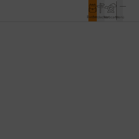
Buchen
Entdecken
Webcam
Menü
Service & Kontakt
Kontakt & Tourist-Information
Anreise & Mobilität
Wetter & Webcams
Gästekarten
Prospekte & Downloads
Stadtmarketing