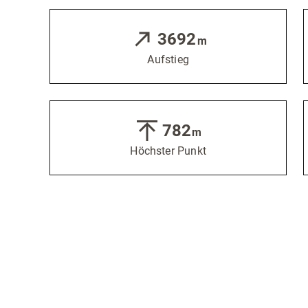
3692
m
Aufstieg
782
m
Höchster Punkt
Letzte Aktualisierung: 06.08.2026 | 18:33 Uhr
Eigenschaften
Sommer
Rundtour