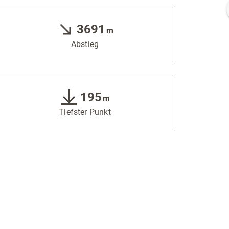
3691
m
Abstieg
195
m
Tiefster Punkt