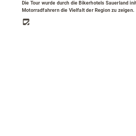
Teamevents
Essen 
Die Tour wurde durch die Bikerhotels Sauerland in
Motorradfahrern die Vielfalt der Region zu zeigen.
Tourenportal
Naturs
Kultur 
Sauerland SommerCard