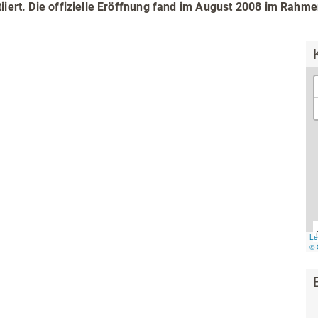
& Trinken
itiiert. Die offizielle Eröffnung fand im August 2008 im Rah
Workation & Co-Work
chutz & Nachhaltigkeit
Erlebnisgutschein
& Tradition
Onlineshop
Baumpflanzaktion