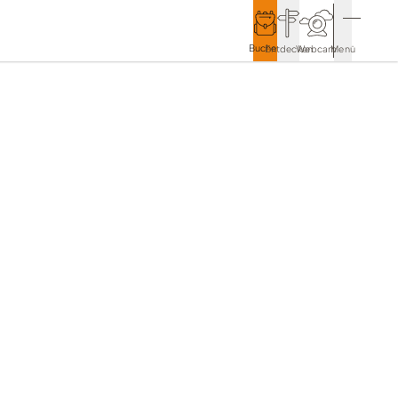
Buchen
Entdecken
Webcam
Menü
Service & Kontakt
Kontakt & Tourist-Information
Anreise & Mobilität
Wetter & Webcams
Gästekarten
Prospekte & Downloads
Stadtmarketing