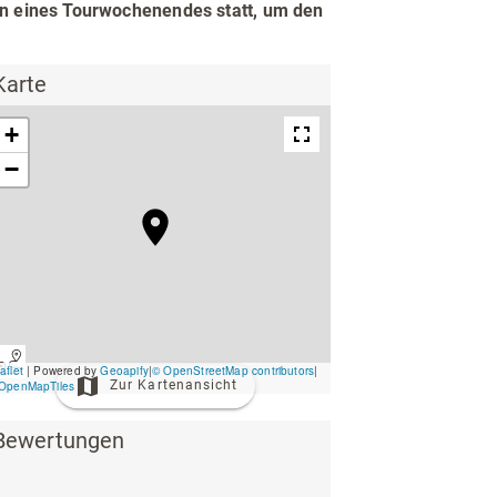
men eines Tourwochenendes statt, um den
ing
Wirtschaftsförderung
Karte
Zur Kartenansicht
Unterkünfte & Angebote
Bewertungen