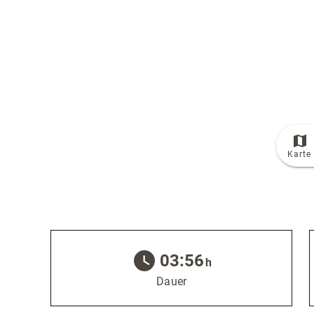
© Bildrechte: Ferienwelt Winterberg
Karte
TOP
Route
03:56
h
Dauer