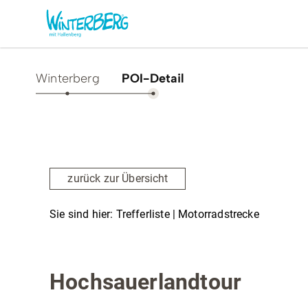
Winterberg
POI-Detail
Aktivitäten & Erlebnisse
Vor O
Sommer
Unsere
zurück zur Übersicht
Winter
Verans
Freizeithighlights
Sehens
Sie sind hier:
Trefferliste
| Motorradstrecke
Highlig
Erlebnisse & Führungen
Top Route
Motorradstrecke
Gesund
Familienzeit & Kinderlachen
Hochsauerlandtour
Shoppi
Gruppenerlebnisse &