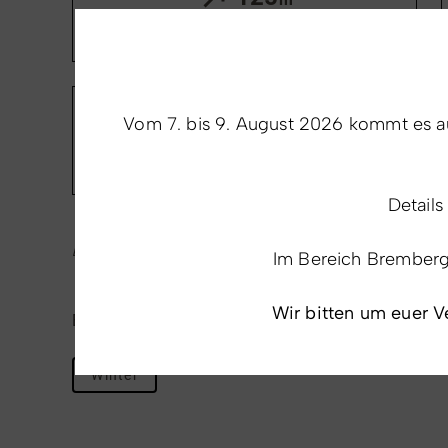
Aufstieg
Vom 7. bis 9. August 2026 kommt es au
736
m
Höchster Punkt
Details
Letzte Aktualisierung: 08.08.2026 | 12:18 Uhr
Im Bereich Bremberg i
Wir bitten um euer V
Eigenschaften
Winter