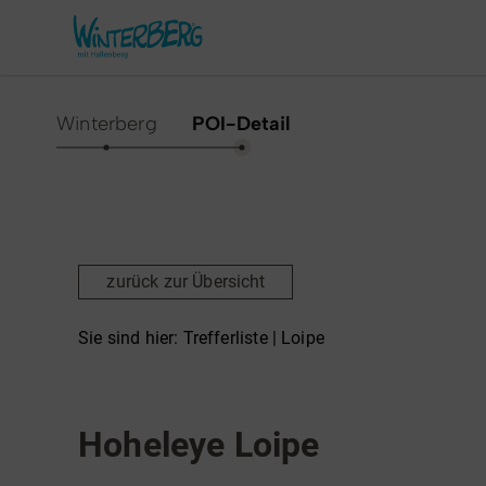
Winterberg
POI-Detail
Aktivitäten & Erlebnisse
Vor O
Sommer
Unsere
zurück zur Übersicht
Winter
Verans
Freizeithighlights
Sehens
Sie sind hier:
Trefferliste
| Loipe
Highlig
Erlebnisse & Führungen
Loipe
Gesund
Familienzeit & Kinderlachen
Hoheleye Loipe
Shoppi
Gruppenerlebnisse &