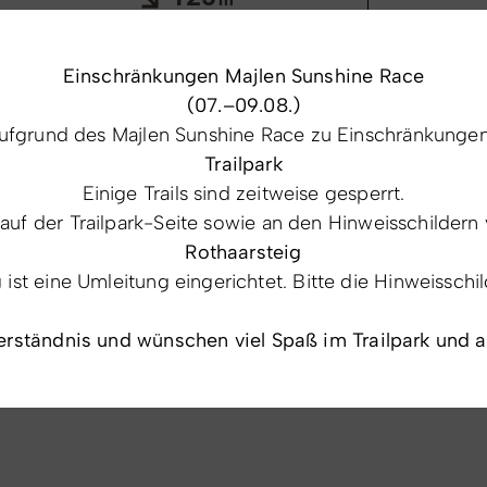
Abstieg
Einschränkungen Majlen Sunshine Race
(07.–09.08.)
fgrund des Majlen Sunshine Race zu Einschränkungen 
665
m
Trailpark
Tiefster Punkt
Einige Trails sind zeitweise gesperrt.
 auf der Trailpark-Seite sowie an den Hinweisschildern 
Rothaarsteig
st eine Umleitung eingerichtet. Bitte die Hinweisschi
erständnis und wünschen viel Spaß im Trailpark und 