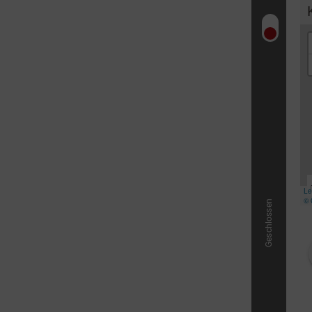
& Trinken
Workation & Co-Work
chutz & Nachhaltigkeit
Erlebnisgutschein
& Tradition
Onlineshop
Geschlossen
Baumpflanzaktion