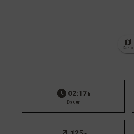
© Bildrechte: Unbekannt
Karte
02:17
h
Dauer
125
m