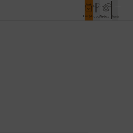
Buchen
Entdecken
Webcam
Menü
Service & Kontakt
Kontakt & Tourist-Information
Anreise & Mobilität
Wetter & Webcams
Gästekarten
Prospekte & Downloads
Stadtmarketing