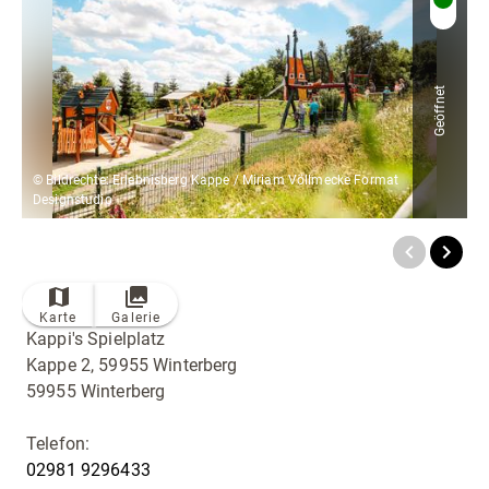
Radfahren
Tourenportal
Tourist-Information
Geöffnet
© Bildrechte: Erlebnisberg Kappe / Miriam Völlmecke Format
Designstudio
Karte
Galerie
Kappi's Spielplatz
Kappe 2, 59955 Winterberg
59955 Winterberg
Telefon:
02981 9296433