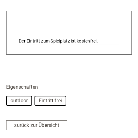
herumtoben können. Ob Schaukeln, Rutschen, Turn- oder
Balancieranlagen – hier könnt Ihr alles ausprobieren.
Zum Ausruhen gibt es auch Sitzmöglichkeiten und
Preise & Leistungen
Tische.
Ein Parkplatz liegt direkt gegenüber von dem Spielplatz.
Der Eintritt zum Spielplatz ist kostenfrei.
Eigenschaften
outdoor
Eintritt frei
zurück zur Übersicht