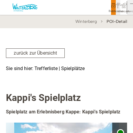
Buchen
Entdecken
Webcam
Men
Winterberg
POI-Detail
Tourismus
Rathaus
Aktivitäten & Erlebnisse
zurück zur Übersicht
Vor Ort & Aktuelles
Sie sind hier:
Trefferliste
| Spielplätze
Unterkünfte & Angebote
Spielplätze
Service & Kontakt
Kappi's Spielplatz
Spielplatz am Erlebnisberg Kappe: Kappi’s Spielplatz
Veranstaltungen
Wandern