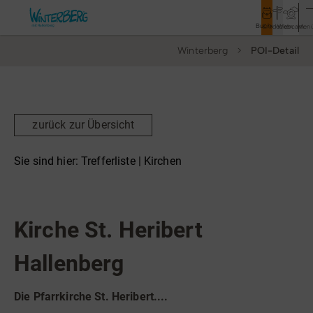
Buchen
Entdecken
Webcam
Men
Winterberg
POI-Detail
Tourismus
Rathaus
Aktivitäten & Erlebnisse
zurück zur Übersicht
Vor Ort & Aktuelles
Sie sind hier:
Trefferliste
| Kirchen
Unterkünfte & Angebote
Kirchen
Service & Kontakt
Kirche St. Heribert
Hallenberg
Veranstaltungen
Wandern
Die Pfarrkirche St. Heribert....