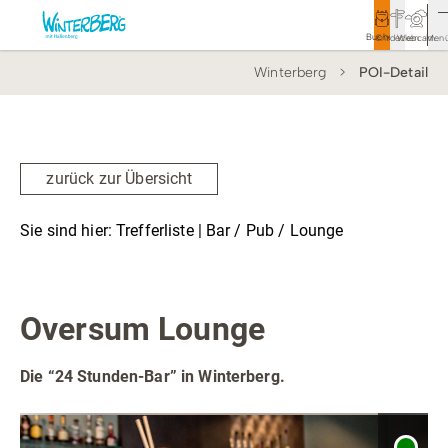
Buchen
Entdecken
Webcam
Men
Winterberg
POI-Detail
Tourismus
Rathaus
Aktivitäten & Erlebnisse
zurück zur Übersicht
Vor Ort & Aktuelles
Sie sind hier:
Trefferliste
| Bar / Pub / Lounge
Unterkünfte & Angebote
Bar / Pub / Lounge
Service & Kontakt
Oversum Lounge
Die “24 Stunden-Bar” in Winterberg.
Veranstaltungen
Wandern