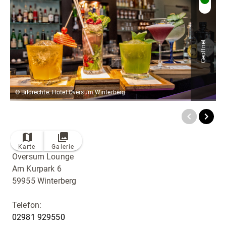
Radfahren
Tourenportal
Tourist-Information
Geöffnet
© Bildrechte: Hotel Oversum Winterberg
Karte
Galerie
Oversum Lounge
Am Kurpark 6
59955 Winterberg
Telefon:
02981 929550