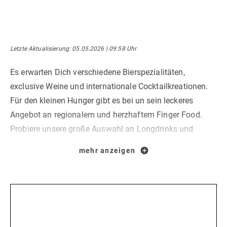
Letzte Aktualisierung
: 05.05.2026 | 09:58 Uhr
Es erwarten Dich verschiedene Bierspezialitäten,
exclusive Weine und internationale Cocktailkreationen.
Für den kleinen Hunger gibt es bei un sein leckeres
Angebot an regionalem und herzhaftem Finger Food.
Probiere unsere große Auswahl an Longdrinks und
Cocktails in gemütlicher Bar-Atmosphäre oder in den
mehr anzeigen
Sommermonaten auf unserer sonnigen Barterrasse.
Speisen: täglich von 13 – 21 Uhr, Getränke rund um die
Uhr.
Öffnungszeiten