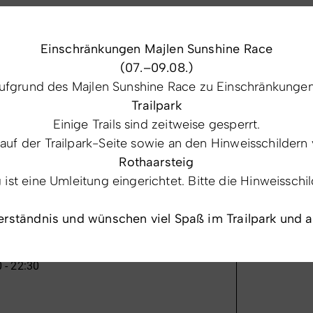
utsche Küche, nachhaltig gedacht und kreativ
Einschränkungen Majlen Sunshine Race
chland – viele davon direkt aus der Region.
(07.–09.08.)
fgrund des Majlen Sunshine Race zu Einschränkungen 
igen
Trailpark
as
Einige Trails sind zeitweise gesperrt.
 auf der Trailpark-Seite sowie an den Hinweisschildern 
 Gängen für 35 €
Rothaarsteig
st eine Umleitung eingerichtet. Bitte die Hinweisschi
annst du dich zurücklehnen, genießen und dich
erständnis und wünschen viel Spaß im Trailpark und 
 - 22:30
arfst du uns auch duzen. So fühlt sich der