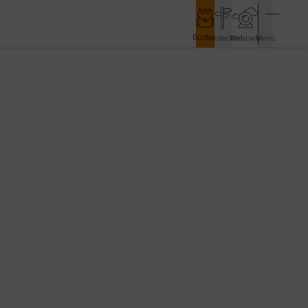
Buchen
Entdecken
Webcam
Menü
Service & Kontakt
Kontakt & Tourist-Information
Anreise & Mobilität
Wetter & Webcams
Gästekarten
Prospekte & Downloads
Stadtmarketing