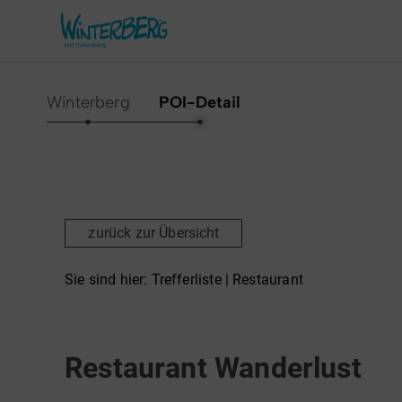
Winterberg
POI-Detail
Aktivitäten & Erlebnisse
Vor O
Sommer
Unsere
zurück zur Übersicht
Winter
Verans
Freizeithighlights
Sehens
Sie sind hier:
Trefferliste
| Restaurant
Highlig
Erlebnisse & Führungen
Restaurant
Gesund
Familienzeit & Kinderlachen
Restaurant Wanderlust
Shoppi
Gruppenerlebnisse &