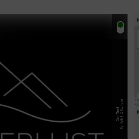
& Trinken
Workation & Co-Work
chutz & Nachhaltigkeit
Erlebnisgutschein
& Tradition
Onlineshop
Schließt in 2 Stunden
Geöffnet
Baumpflanzaktion