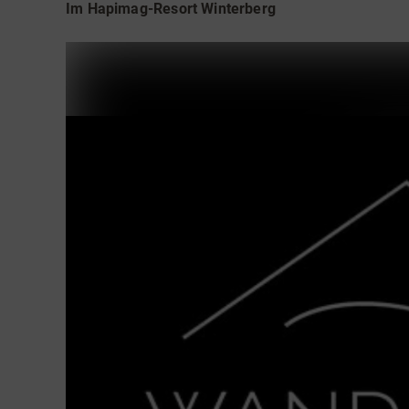
Teamevents
Essen 
Im Hapimag-Resort Winterberg
Tourenportal
Naturs
Kultur 
Sauerland SommerCard