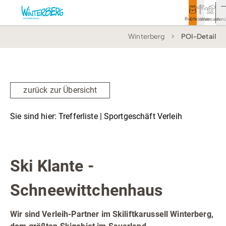
Buchen
Entdecken
Webcam
Men
Winterberg
POI-Detail
Tourismus
Rathaus
Aktivitäten & Erlebnisse
zurück zur Übersicht
Vor Ort & Aktuelles
Sie sind hier:
Trefferliste
| Sportgeschäft Verleih
Unterkünfte & Angebote
Sportgeschäft Verleih
Service & Kontakt
Ski Klante -
Schneewittchenhaus
Veranstaltungen
Wandern
Wir sind Verleih-Partner im Skiliftkarussell Winterberg,