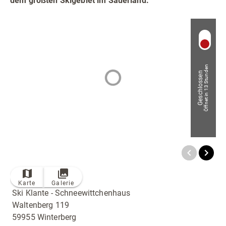
dem größten Skigebiet im Sauerland.
Radfahren
Tourenportal
Tourist-Information
Öffnet in 13 Stunden
Geschlossen
© Bildrechte: Klante GbR
Karte
Galerie
Ski Klante - Schneewittchenhaus
Waltenberg 119
59955 Winterberg