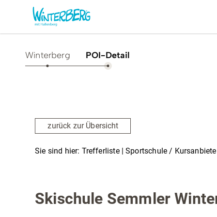
Winterberg
POI-Detail
Aktivitäten & Erlebnisse
Vor O
Sommer
Unsere
zurück zur Übersicht
Winter
Verans
Freizeithighlights
Sehens
Sie sind hier:
Trefferliste
| Sportschule / Kursanbiete
Highlig
Erlebnisse & Führungen
Sportschule / Kursanbieter
Gesund
Familienzeit & Kinderlachen
Skischule Semmler Winte
Shoppi
Gruppenerlebnisse &