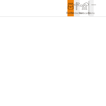
Buchen
Entdecken
Webcam
Menü
Service & Kontakt
Kontakt & Tourist-Information
Anreise & Mobilität
Wetter & Webcams
Gästekarten
Prospekte & Downloads
Stadtmarketing