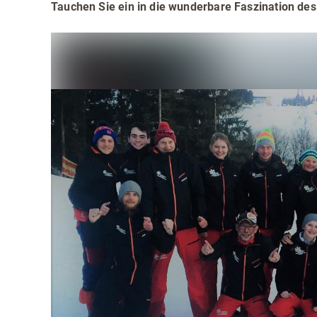
Teamevents
Essen 
Tauchen Sie ein in die wunderbare Faszination des
Tourenportal
Naturs
Kultur 
Sauerland SommerCard