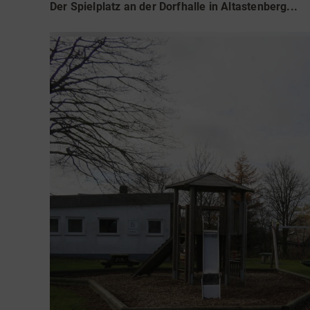
Teamevents
Essen 
Der Spielplatz an der Dorfhalle in Altastenberg...
Tourenportal
Naturs
Kultur 
Sauerland SommerCard