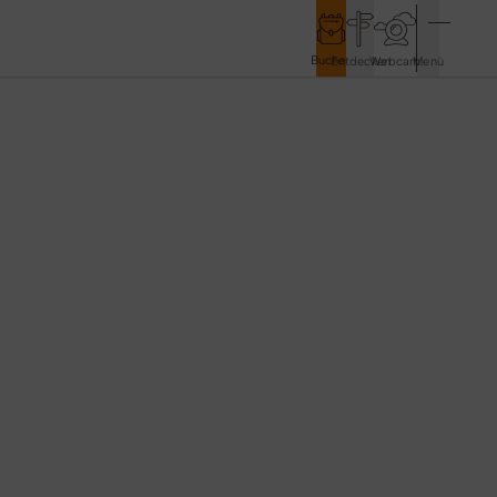
Buchen
Entdecken
Webcam
Menü
Service & Kontakt
Kontakt & Tourist-Information
Anreise & Mobilität
Wetter & Webcams
Gästekarten
Prospekte & Downloads
Stadtmarketing