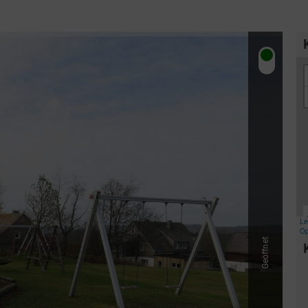
& Trinken
Workation & Co-Work
chutz & Nachhaltigkeit
Erlebnisgutschein
& Tradition
Onlineshop
Geöffnet
Baumpflanzaktion