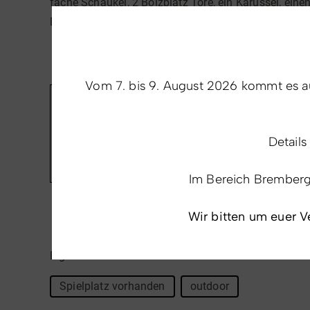
fache Schaukel, 2 Bolzplatz Tore, ein Karussel, einen 
Er lädt zu jeder Menge Spaß und Abwechslung ein.
Vom 7. bis 9. August 2026 kommt es au
Preise & Leistungen
Details
Frei zugänglich
Im Bereich Bremberg i
Wir bitten um euer V
Eigenschaften
Spielplatz vorhanden
outdoor