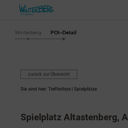
Winterberg
POI-Detail
Aktivitäten & Erlebnisse
Vor O
Sommer
Unsere
zurück zur Übersicht
Winter
Verans
Freizeithighlights
Sehens
Sie sind hier:
Trefferliste
| Spielplätze
Highlig
Erlebnisse & Führungen
Spielplätze
Gesund
Familienzeit & Kinderlachen
Spielplatz Altastenberg, A
Shoppi
Gruppenerlebnisse &