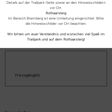
ausreichend Platz zum Toben. Diese Spielgeräte findest
Details auf der Trailpark-Seite sowie an den Hinweisschildern
vor Ort.
du auf dem Spielplatz: eine Seilbahn, eine 2-fach
Rothaarsteig
Schaukel, eine Kleinkindschaukel, einen Aufstiegturm mit
Im Bereich Bremberg ist eine Umleitung eingerichtet. Bitte
Sprossenleiter und Rutsche, ein Federspielgerät, ein
die Hinweisschilder vor Ort beachten.
Wippe, einen Sandkasten, eine Torwand, ein Rutschen
Wir bitten um euer Verständnis und wünschen viel Spaß im
mehr anzeigen
Turm, eine TT-Platte und ein Sitzkarussell.
Trailpark und auf dem Rothaarsteig!
Preise & Leistungen
Frei zugänglich.