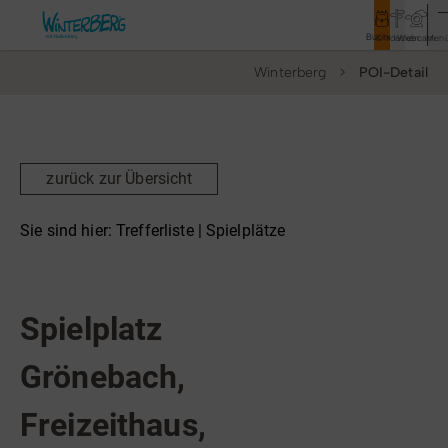
Buchen
Entdecken
Webcam
Men
Winterberg
POI-Detail
Tourismus
Rathaus
Aktivitäten & Erlebnisse
zurück zur Übersicht
Vor Ort & Aktuelles
Sie sind hier:
Trefferliste
| Spielplätze
Unterkünfte & Angebote
Spielplätze
Service & Kontakt
Spielplatz
Grönebach,
Veranstaltungen
Freizeithaus,
Wandern