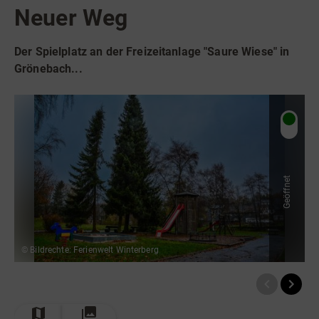
Radfahren
Neuer Weg
Tourenportal
Der Spielplatz an der Freizeitanlage "Saure Wiese" in
Tourist-Information
Grönebach...
Geöffnet
© Bildrechte: Ferienwelt Winterberg