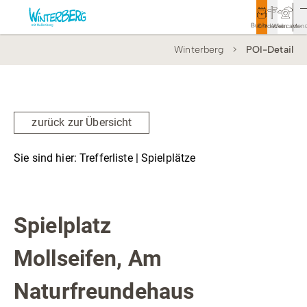
Buchen
Entdecken
Webcam
Men
Winterberg
POI-Detail
Tourismus
Rathaus
Aktivitäten & Erlebnisse
zurück zur Übersicht
Vor Ort & Aktuelles
Sie sind hier:
Trefferliste
| Spielplätze
Unterkünfte & Angebote
Spielplätze
Service & Kontakt
Spielplatz
Mollseifen, Am
Veranstaltungen
Naturfreundehaus
Wandern