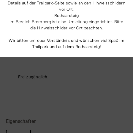
Details auf der Trailpark-Seite sowie an den Hinweisschildern
Seilbahn, Sandkasten, 2-fach Schaukel, Balkenwippe,
vor Ort.
Hangelaufgang, Rutsche, Klettersechseck und
Rothaarsteig
Sitzmöglichkeiten.
Im Bereich Bremberg ist eine Umleitung eingerichtet. Bitte
die Hinweisschilder vor Ort beachten.
Wir bitten um euer Verständnis und wünschen viel Spaß im
Trailpark und auf dem Rothaarsteig!
Preise & Leistungen
Frei zugänglich.
Eigenschaften