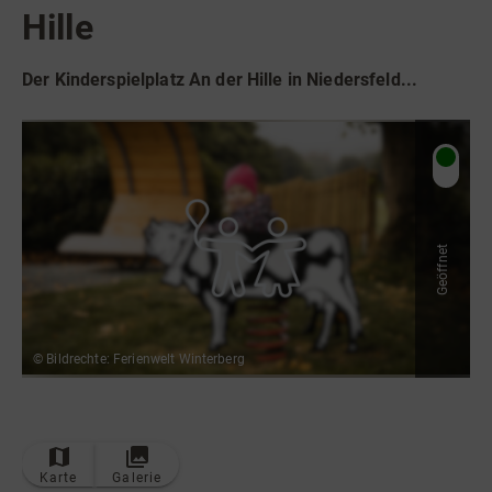
Radfahren
Hille
Tourenportal
Der Kinderspielplatz An der Hille in Niedersfeld...
Tourist-Information
Geöffnet
© Bildrechte: Ferienwelt Winterberg
Karte
Galerie