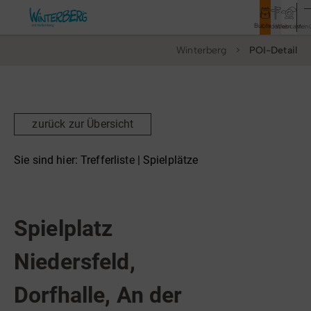
Buchen
Entdecken
Webcam
Men
Winterberg
POI-Detail
Tourismus
Rathaus
Aktivitäten & Erlebnisse
zurück zur Übersicht
Vor Ort & Aktuelles
Sie sind hier:
Trefferliste
| Spielplätze
Unterkünfte & Angebote
Spielplätze
Service & Kontakt
Spielplatz
Niedersfeld,
Veranstaltungen
Dorfhalle, An der
Wandern