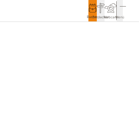
Buchen
Entdecken
Webcam
Menü
Service & Kontakt
Kontakt & Tourist-Information
Anreise & Mobilität
Wetter & Webcams
Gästekarten
Prospekte & Downloads
Stadtmarketing