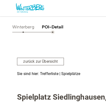
Winterberg
POI-Detail
Aktivitäten & Erlebnisse
Vor O
Sommer
Unsere
zurück zur Übersicht
Winter
Verans
Freizeithighlights
Sehens
Sie sind hier:
Trefferliste
| Spielplätze
Highlig
Erlebnisse & Führungen
Spielplätze
Gesund
Familienzeit & Kinderlachen
Spielplatz Siedlinghausen
Shoppi
Gruppenerlebnisse &