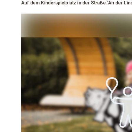
Teamevents
Essen 
Auf dem Kinderspielplatz in der Straße "An der Lind
Tourenportal
Naturs
Kultur 
Sauerland SommerCard