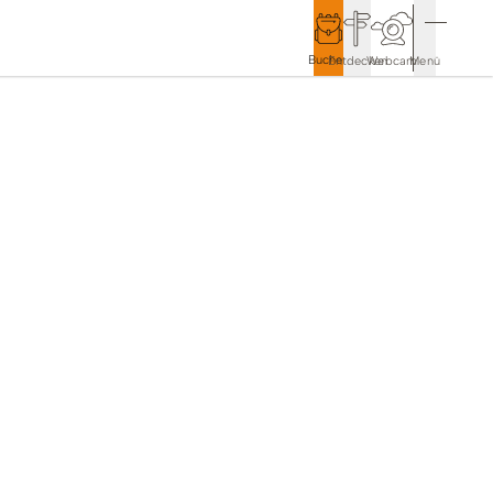
Buchen
Entdecken
Webcam
Menü
Service & Kontakt
Kontakt & Tourist-Information
Anreise & Mobilität
Wetter & Webcams
Gästekarten
Prospekte & Downloads
Stadtmarketing