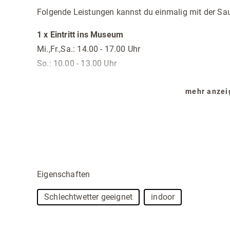
Folgende Leistungen kannst du einmalig mit der S
1 x Eintritt ins Museum
Mi.,Fr.,Sa.: 14.00 - 17.00 Uhr
So.: 10.00 - 13.00 Uhr
mehr anze
1 x entry to the museum
Wednesday, Friday & Saturday: 14:00-17:00
Sunday: 10:00-13:00
1 x toegang tot het museum
wo, vr, za 14.00 - 17.00
Eigenschaften
Zon: 10.00 - 13.00 uur
Schlechtwetter geeignet
indoor