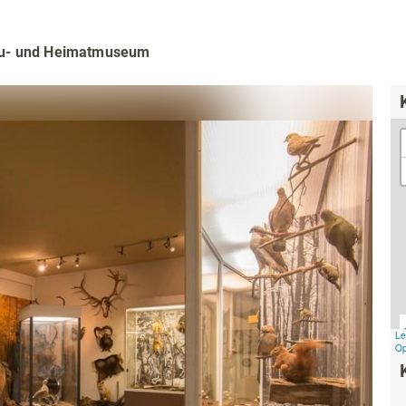
& Trinken
Workation & Co-Work
chutz & Nachhaltigkeit
Erlebnisgutschein
au- und Heimatmuseum
& Tradition
Onlineshop
Baumpflanzaktion