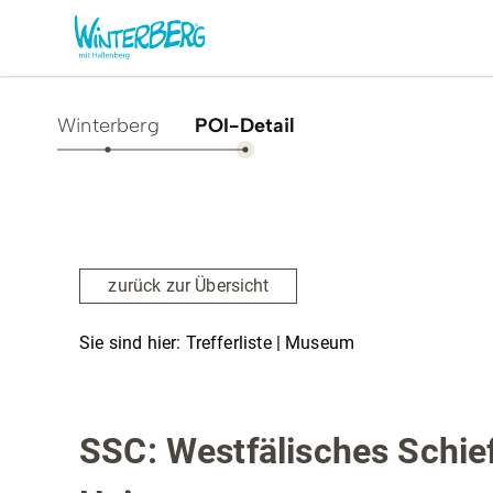
Winterberg
POI-Detail
Aktivitäten & Erlebnisse
Vor O
Sommer
Unsere
zurück zur Übersicht
Winter
Verans
Freizeithighlights
Sehens
Sie sind hier:
Trefferliste
| Museum
Highlig
Erlebnisse & Führungen
Museum
Natursehenswürdigkeiten
Gesund
Familienzeit & Kinderlachen
SSC: Westfälisches Schie
Shoppi
Gruppenerlebnisse &