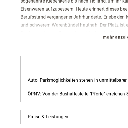
sogenannte Kiepenkerle bis nach Holland, um ihr 
Eisenwaren aufzubessern. Heute erinnert dieses be
Berufsstand vergangener Jahrhunderte. Erlebe den K
und schwerem Warenbündel hautnah. Der Platz ist e
Gastronomie, was ihn zu einem idealen
Ausflugszie
mehr anze
Kamera, denn die Statue gilt als
beliebtes Fotomoti
entspannten Stadtbummel und tauche in die spanne
Winterberg
ein.
Anreise
Auto: Parkmöglichkeiten stehen in unmittelbarer
ÖPNV: Von der Bushaltestelle "Pforte" erreichen
Preise & Leistungen