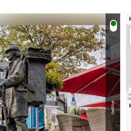
& Trinken
Workation & Co-Work
chutz & Nachhaltigkeit
Erlebnisgutschein
& Tradition
Onlineshop
Geöffnet
Baumpflanzaktion