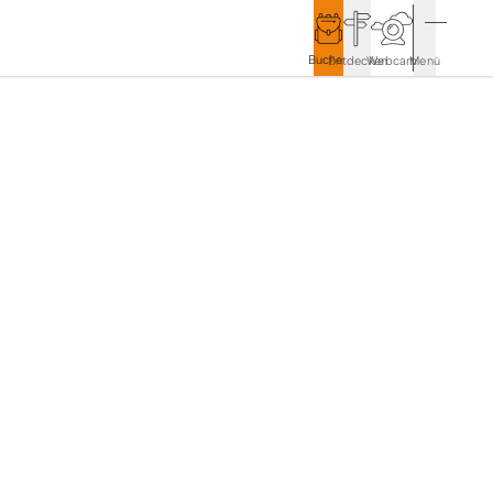
Buchen
Entdecken
Webcam
Menü
Service & Kontakt
Kontakt & Tourist-Information
Anreise & Mobilität
Wetter & Webcams
Gästekarten
Prospekte & Downloads
Stadtmarketing