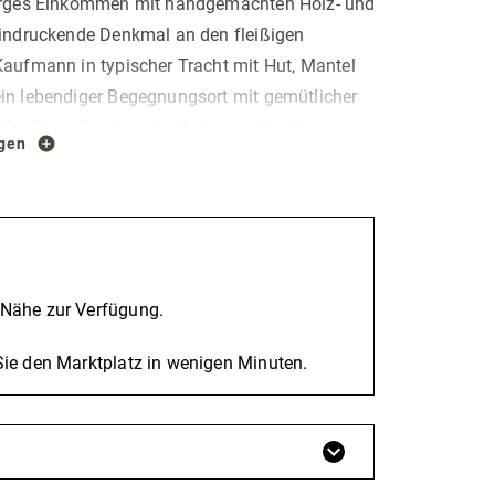
karges Einkommen mit handgemachten Holz- und
eindruckende Denkmal an den fleißigen
aufmann in typischer Tracht mit Hut, Mantel
in lebendiger Begegnungsort mit gemütlicher
l im Sauerland
macht. Schnapp dir deine
igen
v
. Verbinde deinen Ausflug mit einem
nde Geschichte dieser
Sehenswürdigkeit in
 Nähe zur Verfügung.
 Sie den Marktplatz in wenigen Minuten.