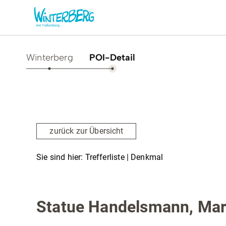
Winterberg
POI-Detail
Aktivitäten & Erlebnisse
Vor O
Sommer
Unsere
zurück zur Übersicht
Winter
Verans
Freizeithighlights
Sehens
Sie sind hier:
Trefferliste
| Denkmal
Highlig
Erlebnisse & Führungen
Denkmal
Gesund
Familienzeit & Kinderlachen
Statue Handelsmann, Mark
Shoppi
Gruppenerlebnisse &