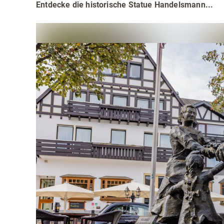
Teamevents
Essen 
Entdecke die historische
Statue Handelsmann...
Tourenportal
Naturs
Kultur 
Sauerland SommerCard