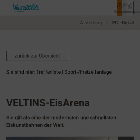
Buchen
Entdecken
Webcam
Men
Winterberg
POI-Detail
Tourismus
Rathaus
Aktivitäten & Erlebnisse
zurück zur Übersicht
Vor Ort & Aktuelles
Sie sind hier:
Trefferliste
| Sport-/Freizeitanlage
Unterkünfte & Angebote
Sport-/Freizeitanlage
Veranstaltungsort
Service & Kontakt
VELTINS-EisArena
Sie gilt als eine der modernsten und schnellsten
Veranstaltungen
Eiskunstbahnen der Welt.
Wandern