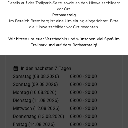
Details auf der Trailpark-Seite sowie an den Hinweisschildern
vor Ort.
Die VELTINS-EisArena ist: Touristenattraktion,
Rothaarsteig
Zuschauermagnet, erfolgreiche Talentschmiede für die
Im Bereich Bremberg ist eine Umleitung eingerichtet. Bitte
Kufenstars von morgen und Treffpunkt der absoluten
Öffnungszeiten
die Hinweisschilder vor Ort beachten.
Weltelite.
Wir bitten um euer Verständnis und wünschen viel Spaß im
Trailpark und auf dem Rothaarsteig!
Heute geschlossen
- Öffnet wieder am
Die Bahn ist eine der modernsten und technisch
09.08.2026
anspruchsvollsten weltweit. Sie steht für spannende
Wettkämpfe, Leistung und „Sportsgeist“ schlechthin.
In den nächsten 7 Tagen
Samstag
(08.08.2026)
09:00 - 20:00
Die 110 Meter Höhendifferenz und 15 Steilkurven fordern
Sonntag
(09.08.2026)
09:00 - 20:00
den Kufensportlern alles ab. Mit bis zu 140
Montag
(10.08.2026)
09:00 - 20:00
Stundenkilometern rauschen sie durch die VELTINS-
Dienstag
(11.08.2026)
09:00 - 20:00
EisArena.
Mittwoch
(12.08.2026)
09:00 - 20:00
Donnerstag
(13.08.2026)
09:00 - 20:00
Die Zuschauer sind hautnah am Geschehen wenn Bobs,
Freitag
(14.08.2026)
09:00 - 20:00