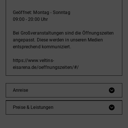
Rennrodel- und Skeletonschlitten in atemberaubendem
Tempo talwärts rasen. Tausende verfolgen gespannt das
Geöffnet: Montag - Sonntag
Geschehen im Eiskanal. Neben den sportlichen
09:00 - 20:00 Uhr
Wettkämpfen können sich Zuschauer und Besucher der
Bei Großveranstaltungen sind die Öffnungszeiten
Bahn über ein umfangreiches und buntes
angepasst. Diese werden in unseren Medien
Rahmenprogramm freuen, dass für jung und alt etwas
entsprechend kommuniziert.
bietet.
https://www.veltins-
Aktuelle Infos und Renntermine auf veltins-eisarena.de
eisarena.de/oeffnungszeiten/#/
sowie auf Facebook, Instagram und Youtube.
Anreise
Preise & Leistungen