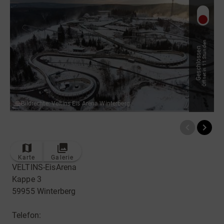
Radfahren
Tourenportal
Tourist-Information
Öffnet in 11 Stunden
Geschlossen
© Bildrechte: Veltins Eis Arena Winterberg
Karte
Galerie
VELTINS-EisArena
Kappe 3
59955 Winterberg
Telefon: