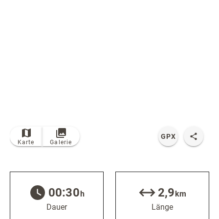
Radfahren
Tourenportal
Tourist-Information
© Bildrechte: Unbekannt
GPX
Karte
Galerie
00:30
2,9
h
km
Dauer
Länge