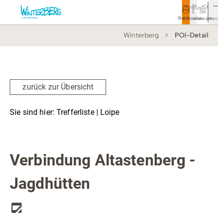
Buchen
Entdecken
Webcam
Men
Winterberg
POI-Detail
Tourismus
Rathaus
Aktivitäten & Erlebnisse
zurück zur Übersicht
Vor Ort & Aktuelles
Sie sind hier:
Trefferliste
| Loipe
Unterkünfte & Angebote
Loipe
Service & Kontakt
Verbindung Altastenberg -
Jagdhütten
Veranstaltungen
Wandern