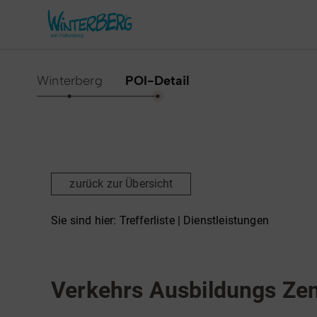
Winterberg
POI-Detail
Aktivitäten & Erlebnisse
Vor O
Sommer
Unsere
zurück zur Übersicht
Winter
Verans
Freizeithighlights
Sehens
Sie sind hier:
Trefferliste
| Dienstleistungen
Highlig
Erlebnisse & Führungen
Dienstleistungen
Fahrschule
Gesund
Familienzeit & Kinderlachen
Verkehrs Ausbildungs Ze
Shoppi
Gruppenerlebnisse &