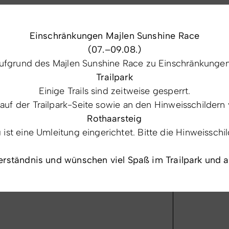
ansportgewerbe.
Einschränkungen Majlen Sunshine Race
 Beratung und bei Fragen zur Verfügung.
(07.–09.08.)
fgrund des Majlen Sunshine Race zu Einschränkungen 
igen
- und Weiterbildungen. Dies realisieren wir
Trailpark
F Aus- und Weiterbildung und individuelle
Einige Trails sind zeitweise gesperrt.
 auf der Trailpark-Seite sowie an den Hinweisschildern 
Rothaarsteig
st eine Umleitung eingerichtet. Bitte die Hinweisschi
erständnis und wünschen viel Spaß im Trailpark und 