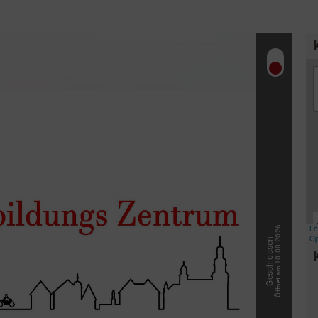
& Trinken
Workation & Co-Work
chutz & Nachhaltigkeit
Erlebnisgutschein
& Tradition
Onlineshop
Öffnet am 10.08.2026
Geschlossen
Baumpflanzaktion