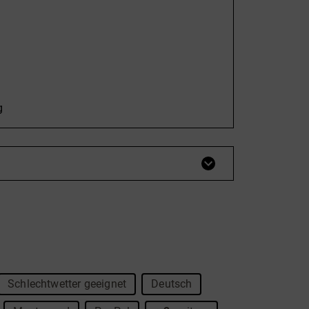
rg/Eder
twochs in Hallenberg,
 17.30 bis 19.30 Uhr statt.
g
Schlechtwetter geeignet
Deutsch