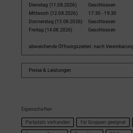
Dienstag
(11.08.2026)
Geschlossen
Unsere Standorte sind in Hallenberg und Frankenbe
Mittwoch
(12.08.2026)
17:30 - 19:30
Donnerstag
(13.08.2026)
Geschlossen
Anmeldung und Unterrichte finden Montags und Mit
Freitag
(14.08.2026)
Geschlossen
sowie Dienstags und Donnerstags in Frankenberg von
abweichende Öffnungszeiten: nach Vereinbarun
Preise & Leistungen
Eigenschaften
Parkplatz vorhanden
für Gruppen geeignet