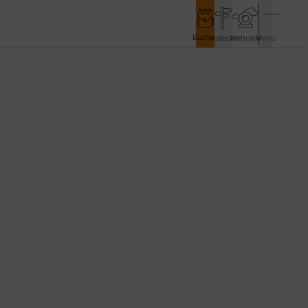
Buchen
Entdecken
Webcam
Menü
Service & Kontakt
Kontakt & Tourist-Information
Anreise & Mobilität
Wetter & Webcams
Gästekarten
Prospekte & Downloads
Stadtmarketing