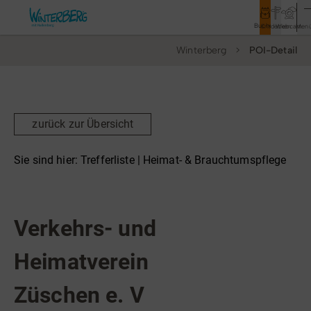
Buchen
Entdecken
Webcam
Men
Winterberg
POI-Detail
Tourismus
Rathaus
Aktivitäten & Erlebnisse
zurück zur Übersicht
Vor Ort & Aktuelles
Sie sind hier:
Trefferliste
| Heimat- & Brauchtumspflege
Unterkünfte & Angebote
Heimat- & Brauchtumspflege
Service & Kontakt
Verkehrs- und
Heimatverein
Veranstaltungen
Züschen e. V
Wandern