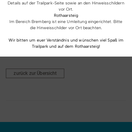
Mittwoch
(12.08.2026)
10:00 - 12:00
&
14:30
Details auf der Trailpark-Seite sowie an den Hinweisschildern
- 16:30
vor Ort.
Rothaarsteig
Donnerstag
(13.08.2026)
10:00 - 12:00
Im Bereich Bremberg ist eine Umleitung eingerichtet. Bitte
Freitag
(14.08.2026)
10:00 - 12:00
&
14:30
die Hinweisschilder vor Ort beachten.
- 16:30
Wir bitten um euer Verständnis und wünschen viel Spaß im
Trailpark und auf dem Rothaarsteig!
zurück zur Übersicht